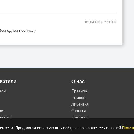
01.04.2023 в 16:20
ой одной песни... )
ватели
О нас
ели
Правила
Помощь
Лицензия
ция
Отзывы
дение
Контакты
Политика конфиденциальности
емости. Продолжая использовать сайт, вы соглашаетесь с нашей
Полит