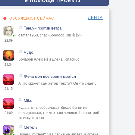
ПОМОЩЬ ПРОЕКТУ
ЛЕНТА
ОБСУЖДАЮТ СЕЙЧАС
Танцуй против ветра
osman1953, спасибоооооо!!!!!!! 🤗👍✨
22:09
Чудо
Бочаров Алексей и Елена , спасибо!
21:34
Жена моя всё время моется
А что скажет сам автор текста? Он -то знает.
21:15
Mike
Куда это ты собралась? Вроде бы ии не
пользуешься, так что наш человек. Ширпотреб-
21:09
то искусственн
Метель
Почему рухнул? Эта песня не играет, а другие