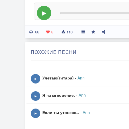
▶
66
8
110
ПОХОЖИЕ ПЕСНИ
Улетаю(гитара)
-
Ann
▶
Я на мгновение.
-
Ann
▶
Если ты утонешь.
-
Ann
▶