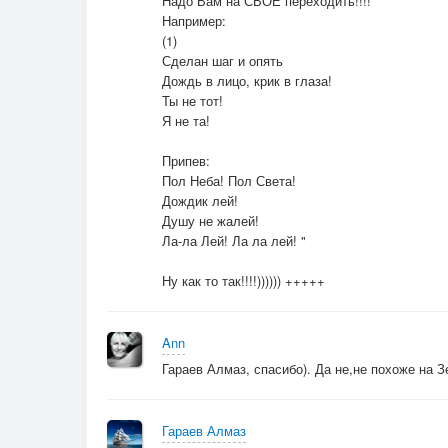
Надо Вам на СВОЁ переходить!!!!
Например:
(1)
Сделан шаг и опять
Дождь в лицо, крик в глаза!
Ты не тот!
Я не та!
Припев:
Пол Неба! Пол Света!
Дождик лей!
Душу не жалей!
Ла-ла Лей! Ла ла лей! "
Ну как то так!!!!)))))) +++++
Ann
Гараев Алмаз, спасибо). Да не,не похоже на 
Гараев Алмаз