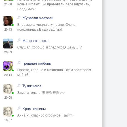
новые играют. Вы пробовали перезагрузить,
21:06
Владимир?
Журавли улетели
Впервые слушала эту песню. Очень
понравилась.Ваша заслуга!
20:43
Маловато лета
Слушал, хорошо, в след уходящему...+7
20:39
Грешная любовь
Просто, хорошо и жизненно. Всем соавторам
мой +6!
20:14
Тузик блюз
Замечательно!!!!! 👋👋👋👋✨✨
20:08
Храм тишины
Анна Р., спасибо огромное!!! 🤗💛✨
19:57