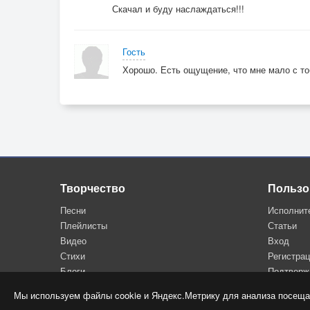
Скачал и буду наслаждаться!!!
Гость
Хорошо. Есть ощущение, что мне мало с тоб
Творчество
Пользо
Песни
Исполнит
Плейлисты
Статьи
Видео
Вход
Стихи
Регистра
Блоги
Подтверж
Мы используем файлы cookie и Яндекс.Метрику для анализа посеща