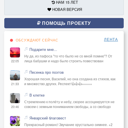
НАМ 15 ЛЕТ
НОВАЯ ВЕРСИЯ
ПОМОЩЬ ПРОЕКТУ
ЛЕНТА
ОБСУЖДАЮТ СЕЙЧАС
Подарите мне...
Ну да, из пафоса "то что было не со мной помню"? От
лица бабушки и надо было строить повествован
22:05
Песенка про поэтов
Хорошая песня, Василий, но она создана из стихов, как
и множество других. Респект!👍👍👍+++++
21:33
В клетке
Стремлению к полёту и небу, скорее ассоциируется не
совсем с земным пониманием свободы, а со свободо
20:46
Январский благовест
Прекрасный романс! Звучание хрустально-зимнее. +2