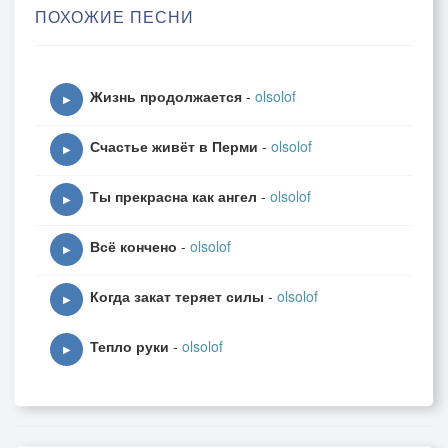
ПОХОЖИЕ ПЕСНИ
Жизнь продолжается
-
olsolof
▶
Счастье живёт в Перми
-
olsolof
▶
Ты прекрасна как ангел
-
olsolof
▶
Всё кончено
-
olsolof
▶
Когда закат теряет силы
-
olsolof
▶
Тепло руки
-
olsolof
▶