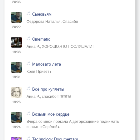
20:36
Сыновьям
Фёдорова Наталья, Спасибо
20:22
Cinematic
Анна Р., ХОРОШО,ЧТО ПОСЛУШАЛИ!
19:38
Маловато лета
Коля Привет+
19:31
Всё про куплеты
Анна Р., спасибо!!! 🌸🌸🌸
19:26
Возьми мое сердце
Вчера со мной поокала А деторождение поднимать
значит с Серёгой+
19:24
Technology Documentary