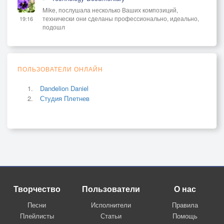
Mike, послушала несколько Ваших композиций,
технически они сделаны профессионально, идеально,
19:16
подошл
ПОЛЬЗОВАТЕЛИ ОНЛАЙН
Dandelion Daniel
Студия Плетнев
Творчество
Пользователи
О нас
Песни
Исполнители
Правила
Плейлисты
Статьи
Помощь