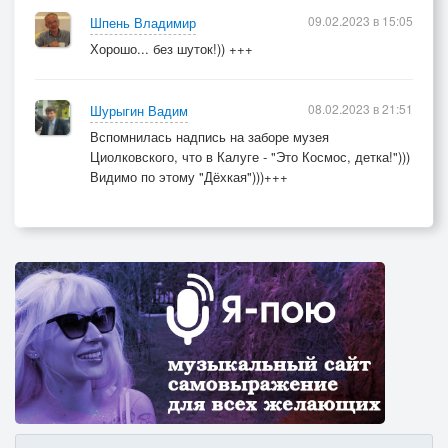
09.02.2023 в 15:05
Шпень Владимир
Хорошо... без шуток!)) +++
08.02.2023 в 21:51
Шурыгин Вадим
Вспомнилась надпись на заборе музея
Циолковского, что в Калуге - "Это Космос, детка!")))
Видимо по этому "Дёхкая")))+++