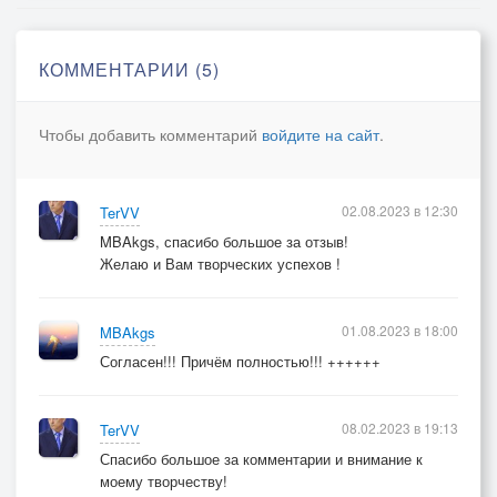
От себя до себя -
Так я сам захотел.
КОММЕНТАРИИ (5)
2.
Чтобы добавить комментарий
войдите на сайт
.
Я из светало и смеркалось
02.08.2023 в 12:30
TerVV
Замесы пробую былого.
MBAkgs, спасибо большое за отзыв!
Желаю и Вам творческих успехов !
Глоток рифмованного слова -
01.08.2023 в 18:00
MBAkgs
Все что со мной сейчас осталось.
Согласен!!! Причём полностью!!! ++++++
Не гаснет свет в моём оконце.
08.02.2023 в 19:13
TerVV
Из ночи в день могу быть гидом.
Спасибо большое за комментарии и внимание к
моему творчеству!