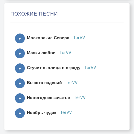
Летят мгновения болиды
ПОХОЖИЕ ПЕСНИ
По виражам вращений солнца.
Всего начало спозаранку
Московские Севера
-
TerVV
▶
Идёт дорогами пророчеств.
Маяки любви
-
TerVV
▶
Из одиночки одиночеств
Стучит околица в ограду
-
TerVV
▶
Ищу дорогу я беглянку…
Высота падений
-
TerVV
▶
Припев:
Новогоднее зачатье
-
TerVV
▶
От себя до себя -
Ноябрь чудак
-
TerVV
▶
Мой маршрут,мой удел…