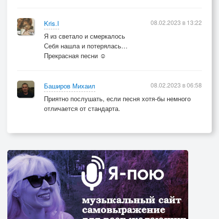
Летят мгновения болиды
08.02.2023 в 13:22
Kris.I
По виражам вращений солнца.
Я из светало и смеркалось
Себя нашла и потерялась…
Припев: тот же
Прекрасная песни ☺️
08.02.2023 в 06:58
Баширов Михаил
Приятно послушать, если песня хотя-бы немного
отличается от стандарта.