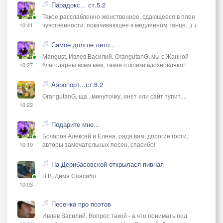
Парадокс... ст.5.2
Такое расслабленно-женственное, сдающееся в плен
чувственности, покачивающее в медленном танце...) +
10:41
Самое долгое лето...
Mangust, Ивлев Василий, OrangutanG, мы с Жанной
благодарны всем вам, такие отклики вдохновляют!
10:27
Аэропорт...ст.8.2
OrangutanG, ща...минуточку, инет или сайт тупит....
10:22
Подарите мне...
Бочаров Алексей и Елена, рада вам, дорогие гости,
авторы замечательных песен, спасибо!
10:19
На Дерибасовской открылася пивная
В В, Дима Спасибо
10:03
Песенка про поэтов
Ивлев Василий, Вопрос такой - а что понимать под