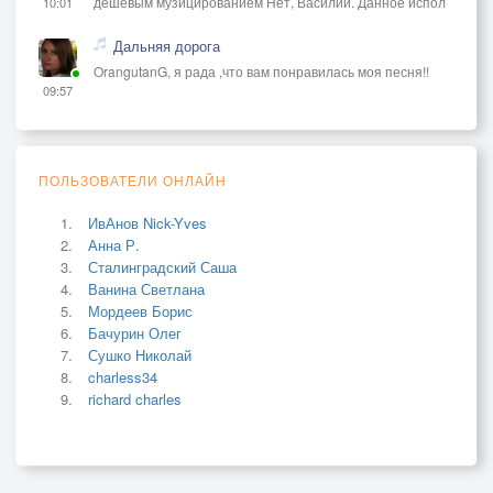
дешёвым музицированием Нет, Василий. Данное испол
10:01
Дальняя дорога
OrangutanG, я рада ,что вам понравилась моя песня!!
09:57
ПОЛЬЗОВАТЕЛИ ОНЛАЙН
ИвАнов Nick-Yves
Анна Р.
Сталинградский Саша
Ванина Светлана
Мордеев Борис
Бачурин Олег
Сушко Николай
charless34
richard charles