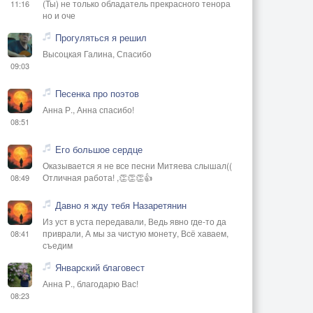
(Ты) не только обладатель прекрасного тенора
11:16
но и оче
Прогуляться я решил
Высоцкая Галина, Спасибо
09:03
Песенка про поэтов
Анна Р., Анна спасибо!
08:51
Его большое сердце
Оказывается я не все песни Митяева слышал((
Отличная работа! ,👏👏👏👍
08:49
Давно я жду тебя Назаретянин
Из уст в уста передавали, Ведь явно где-то да
приврали, А мы за чистую монету, Всё хаваем,
08:41
съедим
Январский благовест
Анна Р., благодарю Вас!
08:23