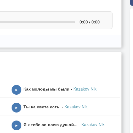
0:00 / 0:00
Как молоды мы были
-
Kazakov Nik
▶
Ты на свете есть.
-
Kazakov Nik
▶
Я к тебе со всею душой...
-
Kazakov Nik
▶