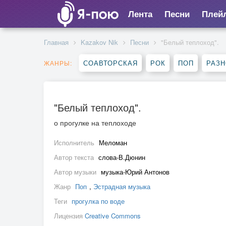
Лента
Песни
Плей
Главная
Kazakov Nik
Песни
"Белый теплоход".
СОАВТОРСКАЯ
РОК
ПОП
РАЗ
ЖАНРЫ:
"Белый теплоход".
о прогулке на теплоходе
Исполнитель
Меломан
Автор текста
слова-В.Дюнин
Автор музыки
музыка-Юрий Антонов
Жанр
Поп
,
Эстрадная музыка
Теги
прогулка по воде
Лицензия
Creative Commons