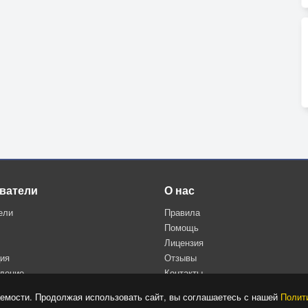
ватели
О нас
ели
Правила
Помощь
Лицензия
ция
Отзывы
дение
Контакты
Политика конфиденциальности
емости. Продолжая использовать сайт, вы соглашаетесь с нашей
Полит