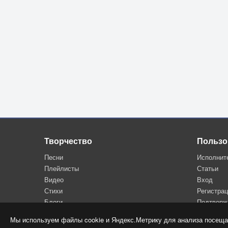
Творчество
Пользо
Песни
Исполнит
Плейлисты
Статьи
Видео
Вход
Стихи
Регистра
Блоги
Подтверж
Мы используем файлы cookie и Яндекс.Метрику для анализа посеща