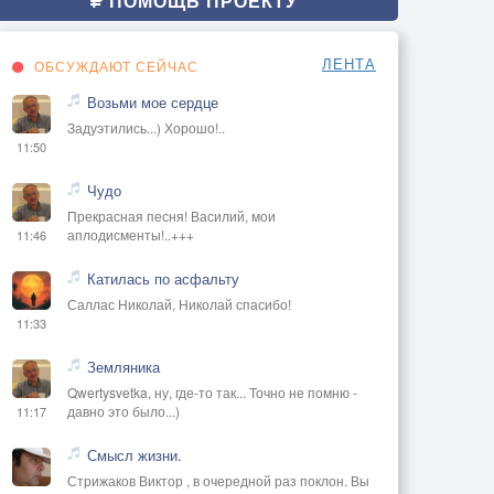
ПОМОЩЬ ПРОЕКТУ
ЛЕНТА
ОБСУЖДАЮТ СЕЙЧАС
Возьми мое сердце
Задуэтились...) Хорошо!..
11:50
Чудо
Прекрасная песня! Василий, мои
аплодисменты!..+++
11:46
Катилась по асфальту
Саллас Николай, Николай спасибо!
11:33
Земляника
Qwertysvetka, ну, где-то так... Точно не помню -
давно это было...)
11:17
Смысл жизни.
Стрижаков Виктор , в очередной раз поклон. Вы