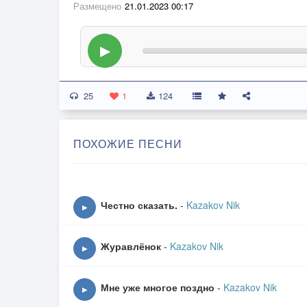
Размещено
21.01.2023 00:17
▶
25
1
124
ПОХОЖИЕ ПЕСНИ
Честно сказать.
-
Kazakov Nik
▶
Журавлёнок
-
Kazakov Nik
▶
Мне уже многое поздно
-
Kazakov Nik
▶