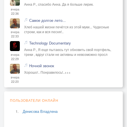
Анна Р., спасибо Анна. Да я больше лирик.
вчера
22:36
Самое долгое лето...
Хлеб нашей жизни печётся из этой муки... Чудесные
строки, как и вся песня!..
вчера
22:33
Technology Documentary
Анна Р., Я еще пытаюсь тут обновить свой портфель,
треки , вдруг стали не активны и невозможно просл
вчера
22:29
Ночной звонок
Хорошо!.. Понравилось!..+++
вчера
22:20
ПОЛЬЗОВАТЕЛИ ОНЛАЙН
Денисова Владлена