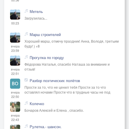
Метель
Загрузилась...
00:23
Марш строителей
Хороший марш, отмечу праздник! Анна, Володя, третьим
буду! ) +8
вчера
23:59
Прогулка по городу
Фёдорова Наталья, спасибо Наташа за внимание и
отзыв!
вчера
22:51
Разбор поэтических полётов
Прости за то, что не ценил тебя Прости за то что
оставлял ночами Прости что в трудные часы не под
вчера
22:50
Колечко
Бочаров Алексей и Елена , спасибо.
вчера
22:43
Рулетка.- шансон.