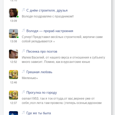
С днём строителя, друзья
Володя поздравляю с праздником!!
13:09
Володя — прораб настроения
Супер! Представил весёлых строителей, кирпичи сами
собой укладываются +
13:08
Песенка про поэтов
Ивлев Василий, от нашего вкуса и отношения к субъекту
много зависит. Помню, как в курсантские юные
12:52
Грешная любовь
Миленько+
12:46
Прогулка по городу
osman1953, так я ток оттуда,от вас,вернее уже от
себя;,пол лета там провела:-)теперь осенью,вдохнови
12:37
Где же ты была