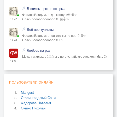
В самом центре шторма
Фролов Владимир, да, копнули!!! 😃✨
Спасибоооооооооооо!!!!! 🤗👍✨
14:46
Всё про куплеты
Фролов Владимир, как это ты не поэт? 😃✨
Спасибоооооооооооо!!!!!! ✨
14:44
Любовь на раз
Может и хрюка.. 🙄🤔ты у него узнай, кто это, хотя бы.. 😜
14:38
ПОЛЬЗОВАТЕЛИ ОНЛАЙН
Mangust
Сталинградский Саша
Фёдорова Наталья
Сушко Николай