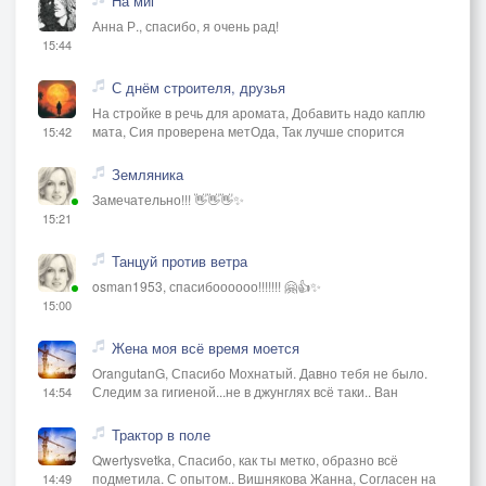
На миг
Анна Р., спасибо, я очень рад!
15:44
С днём строителя, друзья
На стройке в речь для аромата, Добавить надо каплю
мата, Сия проверена метОда, Так лучше спорится
15:42
Земляника
Замечательно!!! 👋👋👋✨
15:21
Танцуй против ветра
osman1953, спасибоооооо!!!!!!! 🤗👍✨
15:00
Жена моя всё время моется
OrangutanG, Спасибо Мохнатый. Давно тебя не было.
Следим за гигиеной...не в джунглях всё таки.. Ван
14:54
Трактор в поле
Qwertysvetka, Спасибо, как ты метко, образно всё
подметила. С опытом.. Вишнякова Жанна, Согласен на
14:49