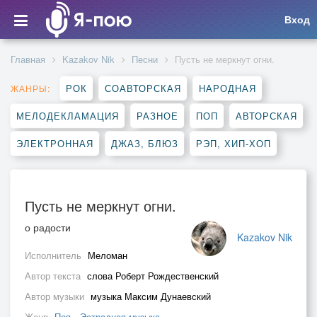
Вход
Главная
Kazakov Nik
Песни
Пусть не меркнут огни.
РОК
СОАВТОРСКАЯ
НАРОДНАЯ
ЖАНРЫ:
МЕЛОДЕКЛАМАЦИЯ
РАЗНОЕ
ПОП
АВТОРСКАЯ
ЭЛЕКТРОННАЯ
ДЖАЗ, БЛЮЗ
РЭП, ХИП-ХОП
Пусть не меркнут огни.
о радости
Kazakov Nik
Исполнитель
Меломан
Автор текста
слова Роберт Рождественский
Автор музыки
музыка Максим Дунаевский
Жанр
Поп
,
Эстрадная музыка