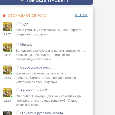
ПОМОЩЬ ПРОЕКТУ
ЛЕНТА
ОБСУЖДАЮТ СЕЙЧАС
Чудо
Какие теплые у тебя снежинки Вася:-)просто
,искренне и хорошо+7
23:07
Метель
Володь перезалей,новые должны играть,те что
больше 2ух-3ех недель не играют,не
23:02
рухнул,видимо проблем
Самое долгое лето...
Все когда то кончается...вот и лето
прошло...Замечательная песня и стихи и
22:53
исполнение,спасибо девочк
Аэропорт...ст.8.2
OrangutanG, заходи:-)да я не из пугливых:-)а
чего захотелось то,еще коньячку?:-)Ладно
22:50
мохнатый,спаси
О счастье русского народа