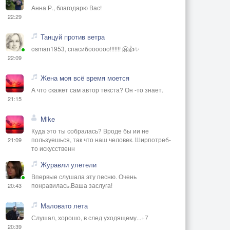
Анна Р., благодарю Вас!
22:29
Танцуй против ветра
osman1953, спасибоооооо!!!!!!! 🤗👍✨
22:09
Жена моя всё время моется
А что скажет сам автор текста? Он -то знает.
21:15
Mike
Куда это ты собралась? Вроде бы ии не
пользуешься, так что наш человек. Ширпотреб-
21:09
то искусственн
Журавли улетели
Впервые слушала эту песню. Очень
понравилась.Ваша заслуга!
20:43
Маловато лета
Слушал, хорошо, в след уходящему...+7
20:39