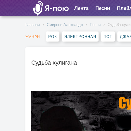
Лента
Песни
Плей
Главная
Смирнов Александр
Песни
Судьба хули
РОК
ЭЛЕКТРОННАЯ
ПОП
ДЖАЗ
ЖАНРЫ:
Судьба хулигана