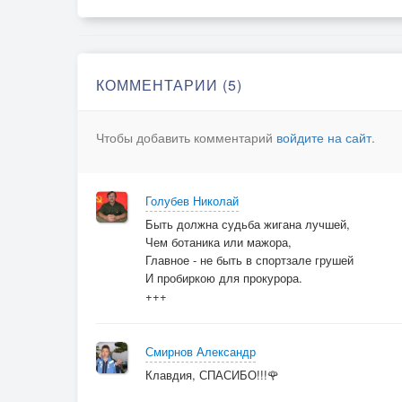
Только жизнь не дано вернуть в спять
Покидаю родные края
Ухожу я из города прочь
Звёзды станут подругами мне
КОММЕНТАРИИ (5)
И женой непроглядная ночь
Чтобы добавить комментарий
войдите на сайт
.
Судьба хулигана всегда сыта, пьяна
По жизни бродяга, таков мой удел
Судьба хулигана, живу без обмана
Голубев Николай
Братву уважаю и не люблю беспредел
Быть должна судьба жигана лучшей,
Чем ботаника или мажора,
Главное - не быть в спортзале грушей
Судьба хулигана всегда сыта, пьяна
И пробиркою для прокурора.
По жизни бродяга, таков мой удел
+++
Судьба хулигана, живу без обмана
Братву уважаю и не люблю беспредел
Смирнов Александр
Клавдия, СПАСИБО!!!🌹