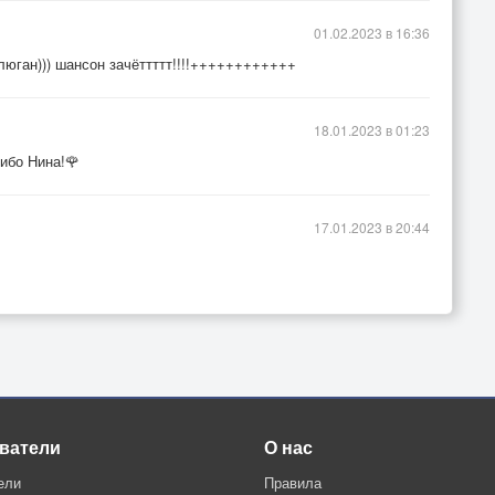
01.02.2023 в 16:36
люган))) шансон зачёттттт!!!!++++++++++++
18.01.2023 в 01:23
ибо Нина!🌹
17.01.2023 в 20:44
ватели
О нас
ели
Правила