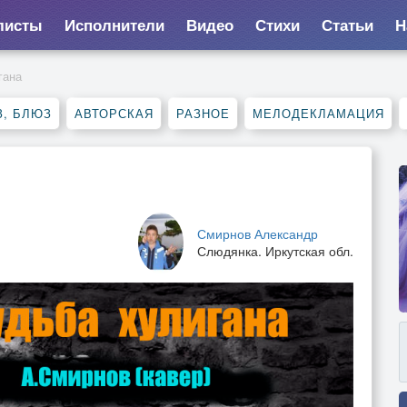
листы
Исполнители
Видео
Стихи
Статьи
Н
гана
, БЛЮЗ
АВТОРСКАЯ
РАЗНОЕ
МЕЛОДЕКЛАМАЦИЯ
Смирнов Александр
Слюдянка. Иркутская обл.