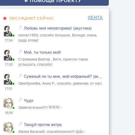
ПОМОЩЬ ПРОЕКТУ
ЛЕНТА
ОБСУЖДАЮТ СЕЙЧАС
Любовь моя неповторима! (акустика)
osman1953, спасибо большое, Володя, очень
рада этому!
17:04
Мой, ты только мой!
Стрижаков Виктор , Витя, приятно такое
услышать, спасибо!
17:03
Суженый ли ты мне, мой избранный? (акустика)
Qwertysvetka, Анна Р., спасибо, девчонки, от нас!
17:01
Чудо
Замечательно!!!!! 👋👋👋✨
16:04
Танцуй против ветра
Ивлев Василий, спасибоооооо!!!! 🤗👍✨