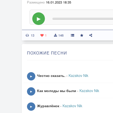
Размещено
16.01.2023 18:35
▶
13
1
146
ПОХОЖИЕ ПЕСНИ
Честно сказать.
-
Kazakov Nik
▶
Как молоды мы были
-
Kazakov Nik
▶
Журавлёнок
-
Kazakov Nik
▶