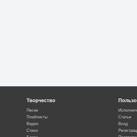
Творчество
Пользо
Песни
Исполнит
Плейлисты
Статьи
Видео
Вход
Стихи
Регистра
Блоги
Подтверж