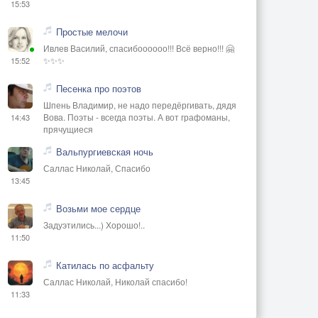
15:53
Простые мелочи
Ивлев Василий, спасибоооооо!!! Всё верно!!! 🤗
✨✨✨
15:52
Песенка про поэтов
Шпень Владимир, не надо передёргивать, дядя
Вова. Поэты - всегда поэты. А вот графоманы,
14:43
прячущиеся
Вальпургиевская ночь
Саллас Николай, Спасибо
13:45
Возьми мое сердце
Задуэтились...) Хорошо!..
11:50
Катилась по асфальту
Саллас Николай, Николай спасибо!
11:33