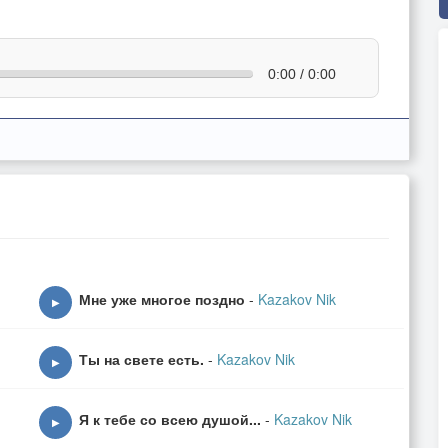
0:00 / 0:00
Мне уже многое поздно
-
Kazakov Nik
▶
Ты на свете есть.
-
Kazakov Nik
▶
Я к тебе со всею душой...
-
Kazakov Nik
▶