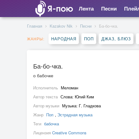
Лента
Песни
Плей
Главная
Kazakov Nik
Песни
Ба-бо-чка.
НАРОДНАЯ
ПОП
ДЖАЗ, БЛЮЗ
ЖАНРЫ:
Ба-бо-чка.
о бабочке
Исполнитель
Меломан
Автор текста
Слова: Юлий Ким
Автор музыки
Музыка: Г. Гладкова
Жанр
Поп
,
Эстрадная музыка
Теги
бабочка
Лицензия
Creative Commons