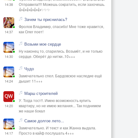
Отправила!!!! Можешь сократить, если захочешь.
14:38
👍👍👍👍👍👍✨✨✨
Зачем ты приснилась?
Фролов Владимир, спасибо! Мне тоже нравится,
как Олег поет!
14:37
Возьми мое сердце
Ну наконец то, спарились. Возьмёт, и не только
сердце. Оберёт до нитки..10+++
14:30
Чудо
Замечательно спел. Бардовское наследие ещё
дышит 11+++
14:24
Марш строителей
У. Тогда тост!!. Имею возможность купить
квартиру, но не имею желания... Так поднимем
14:20
же наши бокал
Самое долгое лето...
Замечательно. И текст и как Жанна выдала.
Просто в кайф послушать 4+++
14:17