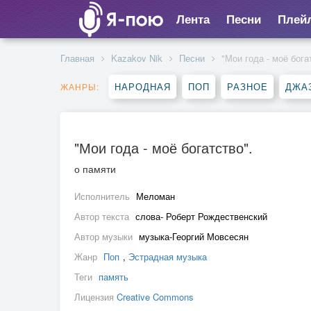
Лента
Песни
Плей
Главная
Kazakov Nik
Песни
"Мои года - моё бога
НАРОДНАЯ
ПОП
РАЗНОЕ
ДЖА
ЖАНРЫ:
"Мои года - моё богатство".
о памяти
Исполнитель
Меломан
Автор текста
слова- Роберт Рождественский
Автор музыки
музыка-Георгий Мовсесян
Жанр
Поп
,
Эстрадная музыка
Теги
память
Лицензия
Creative Commons