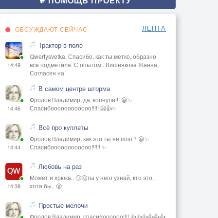
ПОМОЩЬ ПРОЕКТУ
ЛЕНТА
ОБСУЖДАЮТ СЕЙЧАС
Трактор в поле
Qwertysvetka, Спасибо, как ты метко, образно
всё подметила. С опытом.. Вишнякова Жанна,
14:49
Согласен на
В самом центре шторма
Фролов Владимир, да, копнули!!! 😃✨
Спасибоооооооооооо!!!!! 🤗👍✨
14:46
Всё про куплеты
Фролов Владимир, как это ты не поэт? 😃✨
Спасибоооооооооооо!!!!!! ✨
14:44
Любовь на раз
Может и хрюка.. 🙄🤔ты у него узнай, кто это,
хотя бы.. 😜
14:38
Простые мелочи
Фролов Владимир, спасибоооооо!!!! 👍👍👍👍👍👍