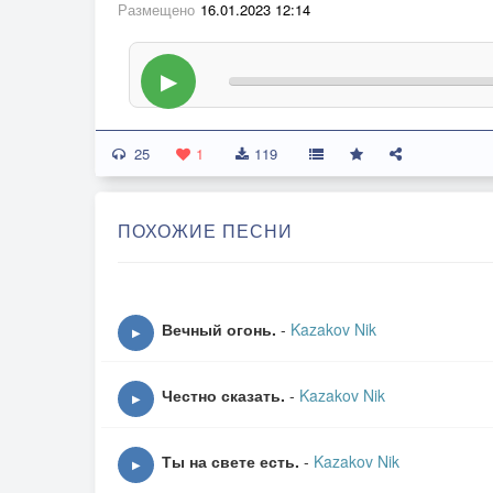
Размещено
16.01.2023 12:14
▶
25
1
119
ПОХОЖИЕ ПЕСНИ
Вечный огонь.
-
Kazakov Nik
▶
Честно сказать.
-
Kazakov Nik
▶
Ты на свете есть.
-
Kazakov Nik
▶