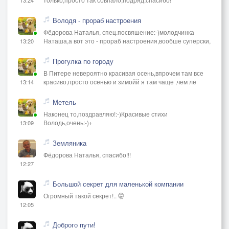
Володя - прораб настроения
Фёдорова Наталья, спец.посвяшение:-)молодчинка
Наташа,а вот это - прораб настроения,вообше суперски,
13:20
Прогулка по городу
В Питере невероятно красивая осень,впрочем там все
красиво,просто осенью и зимойй я там чаще ,чем ле
13:14
Метель
Наконец то,поздравляю!:-)Красивые стихи
Володь,очень:-)+
13:09
Земляника
Фёдорова Наталья, спасибо!!!
12:27
Большой секрет для маленькой компании
Огромный такой секрет!.. 🤫
12:05
Доброго пути!