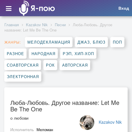
Вход
Главная
Kazakov Nik
Песни
Люба-Любовь. Другое
название: Let Me Be The One
МЕЛОДЕКЛАМАЦИЯ
ДЖАЗ, БЛЮЗ
ПОП
ЖАНРЫ:
РАЗНОЕ
НАРОДНАЯ
РЭП, ХИП-ХОП
СОАВТОРСКАЯ
РОК
АВТОРСКАЯ
ЭЛЕКТРОННАЯ
Люба-Любовь. Другое название: Let Me
Be The One
о любови
Kazakov Nik
Исполнитель
Меломан