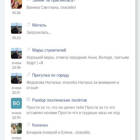
Ванина Светлана, спасибо!
00:56
Метель
Загрузилась...
00:23
Марш строителей
Хороший марш, отмечу праздник! Анна, Володя, третьим
буду! ) +8
вчера
23:59
Прогулка по городу
Фёдорова Наталья, спасибо Наташа за внимание и
отзыв!
вчера
22:51
Разбор поэтических полётов
Прости за то, что не ценил тебя Прости за то что
оставлял ночами Прости что в трудные часы не под
вчера
22:50
Колечко
Бочаров Алексей и Елена , спасибо.
вчера