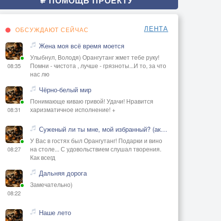
ПОМОЩЬ ПРОЕКТУ
ЛЕНТА
ОБСУЖДАЮТ СЕЙЧАС
Жена моя всё время моется
Улыбнул, Володя) Орангутанг жмет тебе руку!
Помни - чистота , лучше - грязноты...И то, за что
08:35
нас лю
Чёрно-белый мир
Понимающе киваю гривой! Удачи! Нравится
харизматичное исполнение! +
08:31
Суженый ли ты мне, мой избранный? (акустика)
У Вас в гостях был Орангутанг! Подарки и вино
на столе... С удовольствием слушал творения.
08:27
Как всегд
Дальняя дорога
Замечательно)
08:22
Наше лето