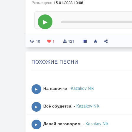
Размещено
15.01.2023 10:06
▶
10
1
121
ПОХОЖИЕ ПЕСНИ
На лавочке
-
Kazakov Nik
▶
Всё сбудется.
-
Kazakov Nik
▶
Давай поговорим.
-
Kazakov Nik
▶