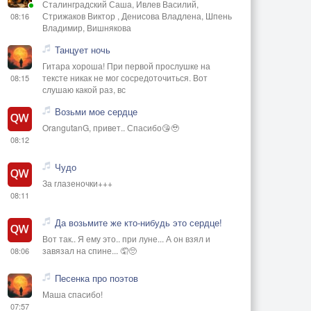
Сталинградский Саша, Ивлев Василий,
Стрижаков Виктор , Денисова Владлена, Шпень
08:16
Владимир, Вишнякова
Танцует ночь
Гитара хороша! При первой прослушке на
тексте никак не мог сосредоточиться. Вот
08:15
слушаю какой раз, вс
Возьми мое сердце
OrangutanG, привет.. Спасибо😘🥹
08:12
Чудо
За глазеночки+++
08:11
Да возьмите же кто-нибудь это сердце!
Вот так.. Я ему это.. при луне... А он взял и
завязал на спине... 🤦🥺
08:06
Песенка про поэтов
Маша спасибо!
07:57