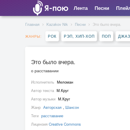
Лента
Песни
Плей
Главная
Kazakov Nik
Песни
Это было вчера.
РОК
РЭП, ХИП-ХОП
ПОП
ДЖАЗ
ЖАНРЫ:
Это было вчера.
о расставании
Исполнитель
Меломан
Автор текста
М.Круг
Автор музыки
М.Круг
Жанр
Авторская
,
Шансон
Теги
расставание
Лицензия
Creative Commons