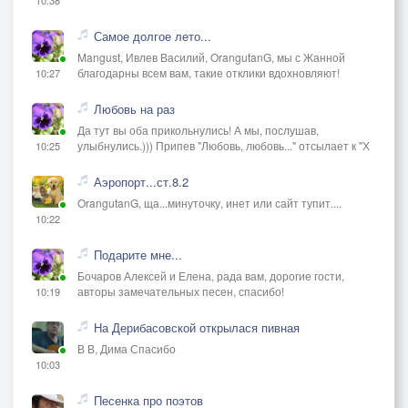
Самое долгое лето...
Mangust, Ивлев Василий, OrangutanG, мы с Жанной
благодарны всем вам, такие отклики вдохновляют!
10:27
Любовь на раз
Да тут вы оба прикольнулись! А мы, послушав,
улыбнулись.))) Припев "Любовь, любовь..." отсылает к "Х
10:25
Аэропорт...ст.8.2
OrangutanG, ща...минуточку, инет или сайт тупит....
10:22
Подарите мне...
Бочаров Алексей и Елена, рада вам, дорогие гости,
авторы замечательных песен, спасибо!
10:19
На Дерибасовской открылася пивная
В В, Дима Спасибо
10:03
Песенка про поэтов