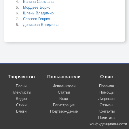
Ванина Светлана
Мордеев Борис
Шпень Владимир
Сергеев Генрих
Денисова Владлена
Творчество
Пользователи
О нас
Песни
Исполнители
Правила
Плейлисты
Статьи
Помощь
Видео
Вход
Лицензия
Стихи
Регистрация
Отзывы
Блоги
Подтверждение
Контакты
Политика
конфиденциальности