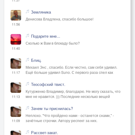
Земляника
Денисова Владлена, спасибо большое!
11:56
Подарите мне...
Сколько ж Вам в блокаду было?
11:40
Блиц.
Михаил Энс , спасибо. Если честно, сам себя удивил.
Ещё больше удивил Suno. С первого раза спел как
11:17
Теософский твист.
Кутурженко Владимир, благодарю. Не могу сказать, что
мне не нравится. ))) Последние несколько вещей
11:13
Зачем ты приснилась?
Неплохо. "Что пройдено нами - останется снами," -
зачётные строчки. Автору респект за них.
11:09
Рассвет-закат.