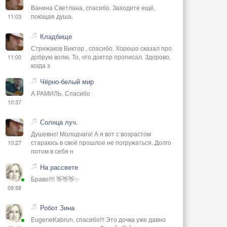
Ванина Светлана, спасибо. Заходите ещё,
поющая душа.
11:03
Кладбище
Стрижаков Виктор , спасибо. Хорошо сказал про
добрую волю. То, что доктор прописал. Здорово,
11:00
когда з
Чёрно-белый мир
А РАМИЛЬ, Спасибо
10:37
Солнца луч.
Душевно! Молодчага! А я вот с возрастом
стараюсь в своё прошлое не погружаться. Долго
10:27
потом в себя н
На рассвете
Браво!!!! 👋👋👋✨
09:58
Робот Зина
EugeneKabrun, спасибо!!! Это дочка уже давно