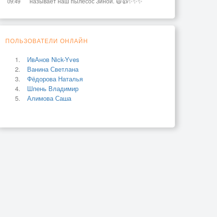
называет наш пылесос Зиной. 😃👍✨✨✨
09:49
ПОЛЬЗОВАТЕЛИ ОНЛАЙН
ИвАнов Nick-Yves
Ванина Светлана
Фёдорова Наталья
Шпень Владимир
Алимова Саша