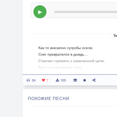
▶
Те
Как-то внезапно сугробы осели,
Снег превратился в дождь…
Стрелки стремясь к намеченной цели,
Бегут в новогоднюю ночь
24
Всё как обычно и Женя Лукашин
7
103
С экрана поёт про ясень,
Праздничный стол свечами украшен,
ПОХОЖИЕ ПЕСНИ
Вид ёлки в огнях прекрасен…
Всё ближе и ближе новогодняя сказка,