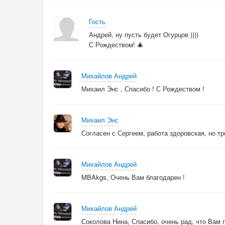
Загадывай смело, хотя ты годами
Гость
Не юноша между прочим
Андрей, ну пусть будет Огурцов ))))
И разница в возрасте между нами
С Рождеством! 🎄
Мягко сказать, не очень… "
Михайлов Андрей
Притронулся он к моему плечу,
Михаил Энс , Спасибо ! С Рождеством !
Сказал : " Вспомни, как был мальчишкой,
Давай, не стесняйся и я полечу
Навстречу к своим детишкам… "
Михаил Энс
Согласен с Сергеем, работа здоровская, но тре
Что я обомлел ! - не сказать ничего…
Вся жизнь пронеслась в мгновенье…
Михайлов Андрей
Но только коснулся руки его -
MBAkgs, Очень Вам благодарен !
И сразу долой сомнения !
Но что загадать ? На минуту застыл,
Михайлов Андрей
И мысли как лёд застыли…
Соколова Нина, Спасибо, очень рад, что Вам 