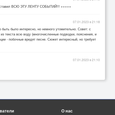
редставил ВСЮ ЭТУ ЛЕНТУ СОБЫТИЙ!!! +++++
07.01.2023 в 21:18
о быть было интересно, но немного утомительно. Совет: с
 из текста всю воду (многочисленные подводки, пояснения, и
моции - побочные вредят песне. Сюжет интересный, но требует
07.01.2023 в 21:10
ватели
О нас