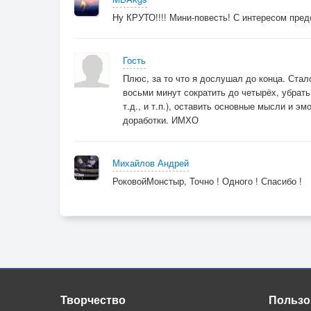
Так что загадать ? Не знаю ответ,
Ну КРУТО!!!! Мини-повесть! С интересом п
Не ожидал от Судьбы я такого гранта...
Очнулся и глянул - никого рядом нет
Гость
А в телевизоре бьют куранты…
Плюс, за то что я дослушал до конца. Стал
восьми минут сократить до четырёх, убрать
Как-то внезапно сугробы осели,
т.д., и т.п.), оставить основные мысли и э
И дождик в окошко стучит…
доработки. ИМХО
Стрелки достигнув намеченной цели,
Бегут в новогодней ночи
Михайлов Андрей
РоковойМонстыр, Точно ! Одного ! Спасибо !
Всё как обычно… С экрана всё те же
Кривляются и веселятся…
В ночь перебрался предпраздничный вечер,
Пора уже спать отправляться…
Творчество
Пользо