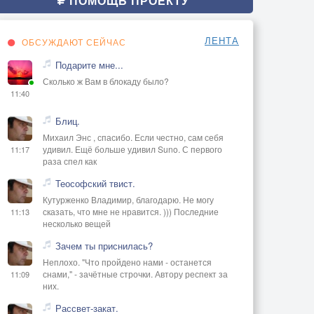
ПОМОЩЬ ПРОЕКТУ
ЛЕНТА
ОБСУЖДАЮТ СЕЙЧАС
Подарите мне...
Сколько ж Вам в блокаду было?
11:40
Блиц.
Михаил Энс , спасибо. Если честно, сам себя
удивил. Ещё больше удивил Suno. С первого
11:17
раза спел как
Теософский твист.
Кутурженко Владимир, благодарю. Не могу
сказать, что мне не нравится. ))) Последние
11:13
несколько вещей
Зачем ты приснилась?
Неплохо. "Что пройдено нами - останется
снами," - зачётные строчки. Автору респект за
11:09
них.
Рассвет-закат.