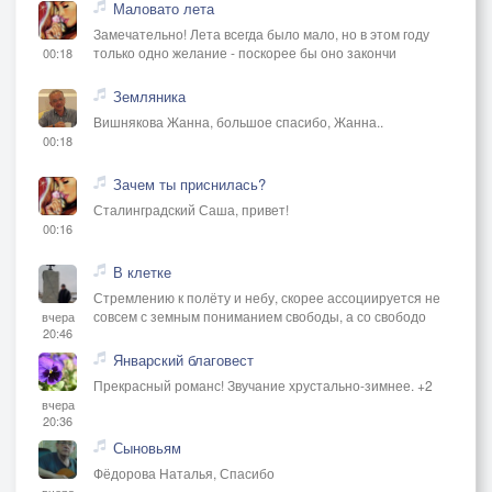
Маловато лета
Замечательно! Лета всегда было мало, но в этом году
только одно желание - поскорее бы оно закончи
00:18
Земляника
Вишнякова Жанна, большое спасибо, Жанна..
00:18
Зачем ты приснилась?
Сталинградский Саша, привет!
00:16
В клетке
Стремлению к полёту и небу, скорее ассоциируется не
совсем с земным пониманием свободы, а со свободо
вчера
20:46
Январский благовест
Прекрасный романс! Звучание хрустально-зимнее. +2
вчера
20:36
Сыновьям
Фёдорова Наталья, Спасибо
вчера