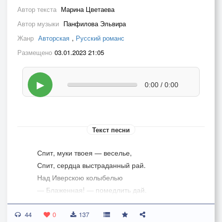
Автор текста
Марина Цветаева
Автор музыки
Панфилова Эльвира
Жанр
Авторская
,
Русский романс
Размещено
03.01.2023 21:05
▶
0:00 / 0:00
Текст песни
Спит, муки твоея — веселье,
Спит, сердца выстраданный рай.
Над Иверскою колыбелью
— Блаженная! — помедлить дай.
44
Не суетность меня, не зависть
0
137