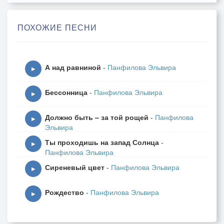
В дом привела, — не воспрети!
Я дитятко твоё восславить
ПОХОЖИЕ ПЕСНИ
Пришла, как древле — пастухи.
Не тою же ль звездой ведома?
А над равниной
-
Панфилова Эльвира
— О се́ребро-сусаль-слюда! —
▶
Как вкопанная — глянь — над домом,
Бессонница
-
Панфилова Эльвира
Как вкопанная — глянь — звезда!
▶
Должно быть – за той рощей
-
Панфилова
Не радуюсь и не ревную, —
▶
Эльвира
Гляжу, — и пó сердцу пилой:
Ты проходишь на запад Солнца
-
Что сыну твоему дарую?
▶
Панфилова Эльвира
Вот плащ мой — вот и посох мой.
Сиреневый цвет
-
Панфилова Эльвира
▶
Рождество
-
Панфилова Эльвира
▶