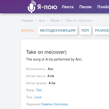
Лента
Песни
Плей
Главная
Ann
Песни
Take on me(cover)
МЕЛОДЕКЛАМАЦИЯ
ПОП
РАЗНО
ЖАНРЫ:
Take on me(cover)
The song of A-ha performed by Ann.
Исполнитель
Ann
Автор текста
A-ha
Автор музыки
A-ha
Жанр
Поп
Теги
Love
Лицензия
Creative Commons