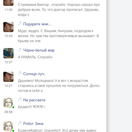
Стрижаков Виктор , спасибо. Хорошо сказал про
добрую волю. То, что доктор прописал. Здорово,
11:00
когда з
Подарите мне...
Мудо, мудро. С Вашим, Аннушка, подходом к
жизни. Но чувства противоречивые вызывает. В
10:43
Крыму не оче
Чёрно-белый мир
А РАМИЛЬ, Спасибо
10:37
Солнца луч.
Душевно! Молодчага! А я вот с возрастом
стараюсь в своё прошлое не погружаться. Долго
10:27
потом в себя н
На рассвете
Браво!!!! 👋👋👋✨
09:58
Робот Зина
EugeneKabrun, спасибо!!! Это дочка уже давно