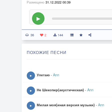
Размещено
31.12.2022 00:39
▶
36
2
144
ПОХОЖИЕ ПЕСНИ
Улетаю
-
Ann
▶
Не Шекспир(акустическая)
-
Ann
▶
Милая моя(иная версия музыки)
-
Ann
▶