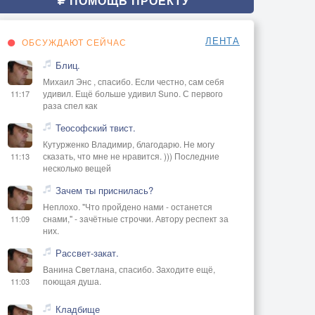
ПОМОЩЬ ПРОЕКТУ
ЛЕНТА
ОБСУЖДАЮТ СЕЙЧАС
Блиц.
Михаил Энс , спасибо. Если честно, сам себя
удивил. Ещё больше удивил Suno. С первого
11:17
раза спел как
Теософский твист.
Кутурженко Владимир, благодарю. Не могу
сказать, что мне не нравится. ))) Последние
11:13
несколько вещей
Зачем ты приснилась?
Неплохо. "Что пройдено нами - останется
снами," - зачётные строчки. Автору респект за
11:09
них.
Рассвет-закат.
Ванина Светлана, спасибо. Заходите ещё,
поющая душа.
11:03
Кладбище