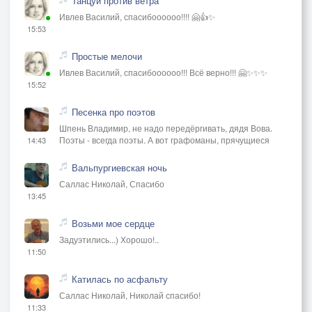
Танцуй против ветра
Ивлев Василий, спасибоооооо!!!! 🤗👍✨
15:53
Простые мелочи
Ивлев Василий, спасибоооооо!!! Всё верно!!! 🤗✨✨✨
15:52
Песенка про поэтов
Шпень Владимир, не надо передёргивать, дядя Вова.
Поэты - всегда поэты. А вот графоманы, прячущиеся
14:43
Вальпургиевская ночь
Саллас Николай, Спасибо
13:45
Возьми мое сердце
Задуэтились...) Хорошо!..
11:50
Катилась по асфальту
Саллас Николай, Николай спасибо!
11:33