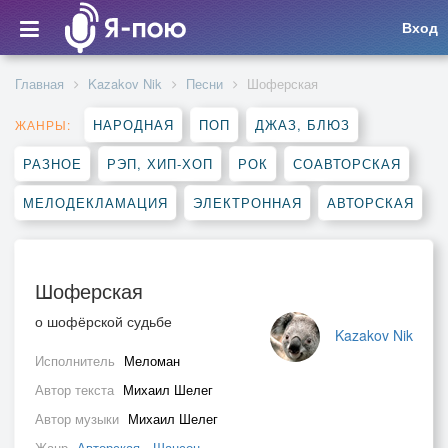
Вход
Главная
Kazakov Nik
Песни
Шоферская
НАРОДНАЯ
ПОП
ДЖАЗ, БЛЮЗ
ЖАНРЫ:
РАЗНОЕ
РЭП, ХИП-ХОП
РОК
СОАВТОРСКАЯ
МЕЛОДЕКЛАМАЦИЯ
ЭЛЕКТРОННАЯ
АВТОРСКАЯ
Шоферская
о шофёрской судьбе
Kazakov Nik
Исполнитель
Меломан
Автор текста
Михаил Шелег
Автор музыки
Михаил Шелег
Жанр
Авторская
,
Шансон