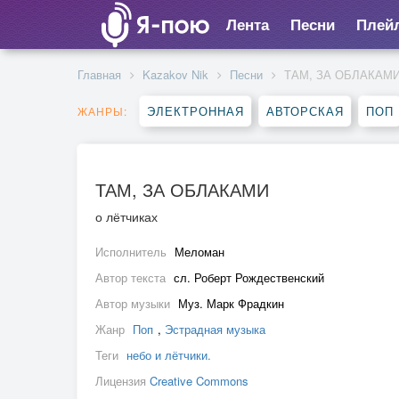
Лента
Песни
Плей
Главная
Kazakov Nik
Песни
ТАМ, ЗА ОБЛАКАМ
ЭЛЕКТРОННАЯ
АВТОРСКАЯ
ПОП
ЖАНРЫ:
ТАМ, ЗА ОБЛАКАМИ
о лётчиках
Исполнитель
Меломан
Автор текста
сл. Роберт Рождественский
Автор музыки
Муз. Марк Фрадкин
Жанр
Поп
,
Эстрадная музыка
Теги
небо и лётчики.
Лицензия
Creative Commons