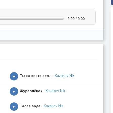
0:00 / 0:00
Ты на свете есть.
-
Kazakov Nik
▶
Журавлёнок
-
Kazakov Nik
▶
Талая вода
-
Kazakov Nik
▶