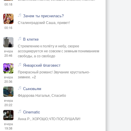
00:18
Зачем ты приснилась?
Сталинградский Саша, привет!
00:16
В клетке
Стремлению к полёту и небу, скорее
ассоциируется не совсем с земным пониманием
вчера
20:46
свободы, а со свободо
Январский благовест
Прекрасный романс! Звучание хрустально-
зимнее. +2
вчера
20:36
Сыновьям
Фёдорова Наталья, Спасибо
вчера
20:22
Cinematic
Анна Р., ХОРОШО,ЧТО ПОСЛУШАЛИ!
вчера
19:38