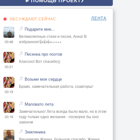
ПОМОЩЬ ПРОЕКТУ
ЛЕНТА
ОБСУЖДАЮТ СЕЙЧАС
Подарите мне...
Великолепные стихи и песня, Анна! В
избранное!👍👍👍+++++
00:48
Песенка про поэтов
Классно! Вот спасибо))
00:21
Возьми мое сердце
Браво, замечательная работа, соавторы!
00:19
Маловато лета
Замечательно! Лета всегда было мало, но в этом
году только одно желание - поскорее бы оно
00:18
закончи
Земляника
Вишнякова Жанна, большое спасибо, Жанна..