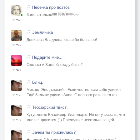
Песенка про поэтов
Замечательно!!!!! 👋👋👋👋✨✨
11:57
Земляника
Денисова Владлена, спасибо большое!
11:56
Подарите мне...
Сколько ж Вам в блокаду было?
11:40
Блиц.
Михаил Энс , спасибо. Если честно, сам себя удивил.
Ещё больше удивил Suno. С первого раза спел как
11:17
Теософский твист.
Кутурженко Владимир, благодарю. Не могу сказать, что
мне не нравится. ))) Последние несколько вещей
11:13
Зачем ты приснилась?
Неплохо. "Что пройдено нами - останется снами," -