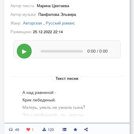
Автор текста
Марина Цветаева
Автор музыки
Панфилова Эльвира
Жанр
Авторская
,
Русский романс
Размещено
25.12.2022 22:14
▶
0:00 / 0:00
Текст песни
А над равниной -
Крик лебединый.
Матерь, ужель не узнала сына?
Это с заоблачной - он - версты,
Это последнее - он - прости.
49
1
120