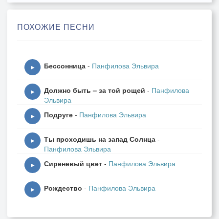
А над равниной -
Вещая вьюга.
ПОХОЖИЕ ПЕСНИ
Дева, ужель не узнала друга?
Рваные ризы, крыло в крови...
Это последнее он: - Живи!
Бессонница
-
Панфилова Эльвира
▶
Над окаянной -
Должно быть – за той рощей
-
Панфилова
Взлёт осиянный.
▶
Эльвира
Праведник душу урвал - осанна!
Подруге
-
Панфилова Эльвира
Каторжник койку - обрёл - теплынь.
▶
Пасынок к матери в дом. - Аминь.
Ты проходишь на запад Солнца
-
https://stihi-russkih-poetov.ru/poems/marina-
▶
Панфилова Эльвира
cvetaeva-a-nad-ravninoy
Сиреневый цвет
-
Панфилова Эльвира
▶
Рождество
-
Панфилова Эльвира
▶