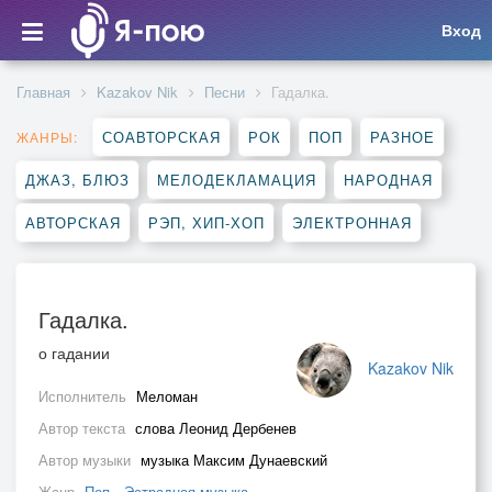
Вход
Главная
Kazakov Nik
Песни
Гадалка.
СОАВТОРСКАЯ
РОК
ПОП
РАЗНОЕ
ЖАНРЫ:
ДЖАЗ, БЛЮЗ
МЕЛОДЕКЛАМАЦИЯ
НАРОДНАЯ
АВТОРСКАЯ
РЭП, ХИП-ХОП
ЭЛЕКТРОННАЯ
Гадалка.
о гадании
Kazakov Nik
Исполнитель
Меломан
Автор текста
слова Леонид Дербенев
Автор музыки
музыка Максим Дунаевский
Жанр
Поп
,
Эстрадная музыка