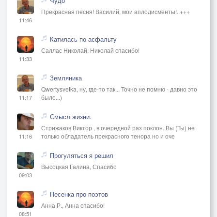
Чудо
Прекрасная песня! Василий, мои аплодисменты!..+++
11:46
Катилась по асфальту
Саллас Николай, Николай спасибо!
11:33
Земляника
Qwertysvetka, ну, где-то так... Точно не помню - давно это
было...)
11:17
Смысл жизни.
Стрижаков Виктор , в очередной раз поклон. Вы (Ты) не
только обладатель прекрасного тенора но и оче
11:16
Прогуляться я решил
Высоцкая Галина, Спасибо
09:03
Песенка про поэтов
Анна Р., Анна спасибо!
08:51