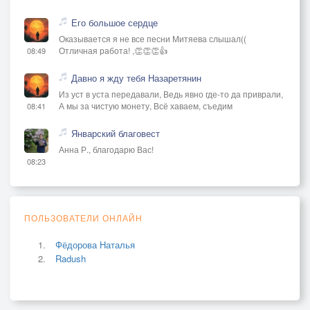
Его большое сердце
Оказывается я не все песни Митяева слышал((
Отличная работа! ,👏👏👏👍
08:49
Давно я жду тебя Назаретянин
Из уст в уста передавали, Ведь явно где-то да приврали,
А мы за чистую монету, Всё хаваем, съедим
08:41
Январский благовест
Анна Р., благодарю Вас!
08:23
ПОЛЬЗОВАТЕЛИ ОНЛАЙН
Фёдорова Наталья
Radush