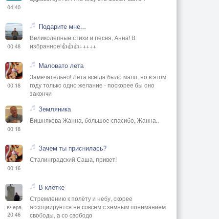
04:40
Подарите мне...
Великолепные стихи и песня, Анна! В
избранное!👍👍👍+++++
00:48
Маловато лета
Замечательно! Лета всегда было мало, но в этом
году только одно желание - поскорее бы оно
00:18
закончи
Земляника
Вишнякова Жанна, большое спасибо, Жанна..
00:18
Зачем ты приснилась?
Сталинградский Саша, привет!
00:16
В клетке
Стремлению к полёту и небу, скорее
ассоциируется не совсем с земным пониманием
вчера
20:46
свободы, а со свободо