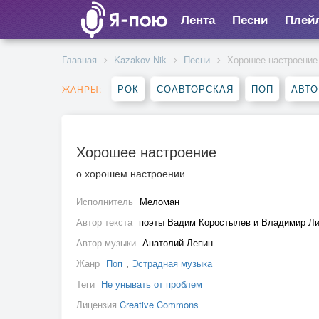
Лента
Песни
Плей
Главная
Kazakov Nik
Песни
Хорошее настроение
РОК
СОАВТОРСКАЯ
ПОП
АВТО
ЖАНРЫ:
Хорошее настроение
о хорошем настроении
Исполнитель
Меломан
Автор текста
поэты Вадим Коростылев и Владимир Л
Автор музыки
Анатолий Лепин
Жанр
Поп
,
Эстрадная музыка
Теги
Не унывать от проблем
Лицензия
Creative Commons