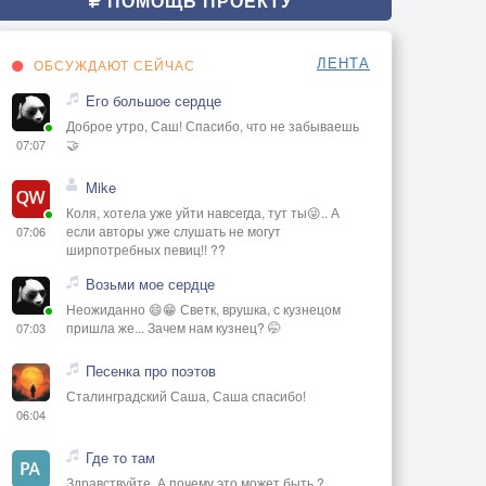
ПОМОЩЬ ПРОЕКТУ
ЛЕНТА
ОБСУЖДАЮТ СЕЙЧАС
Его большое сердце
Доброе утро, Саш! Спасибо, что не забываешь
🤝
07:07
Mike
Коля, хотела уже уйти навсегда, тут ты😜.. А
если авторы уже слушать не могут
07:06
ширпотребных певиц!! ??
Возьми мое сердце
Неожиданно 😄😁 Светк, врушка, с кузнецом
пришла же... Зачем нам кузнец? 🤭
07:03
Песенка про поэтов
Сталинградский Саша, Саша спасибо!
06:04
Где то там
Здравствуйте. А почему это может быть ?