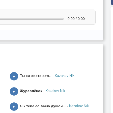
0:00 / 0:00
Ты на свете есть.
-
Kazakov Nik
▶
Журавлёнок
-
Kazakov Nik
▶
Я к тебе со всею душой...
-
Kazakov Nik
▶