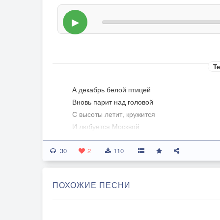
▶
Те
А декабрь белой птицей
Вновь парит над головой
С высоты летит, кружится
И любуется Москвой
30
Белоснежным одеялом
2
110
Постепенно, неспеша
Накрывает, засыпает
ПОХОЖИЕ ПЕСНИ
Город матушка Зима
Уж с утра на перекрёстке