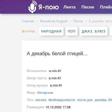
Лента
Песни
Плей
Главная
Михайлов Андрей
Песни
А декабрь бело
НАРОДНАЯ
ПОП
ДЖАЗ, БЛЮЗ
ЖАНРЫ:
А декабрь белой птицей...
Исполнитель
a.mix-61
Автор текста
a.mix-61
Автор музыки
a.mix-61
Жанр
Авторская
Теги
москва
#войнавдонбассе
песня дня
декабрь 20
Размещено
10.12.2022 17:28