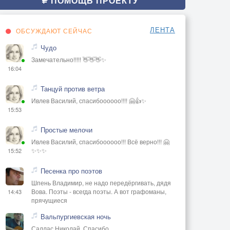
ПОМОЩЬ ПРОЕКТУ
ЛЕНТА
ОБСУЖДАЮТ СЕЙЧАС
Чудо
Замечательно!!!!! 👋👋👋✨
16:04
Танцуй против ветра
Ивлев Василий, спасибоооооо!!!! 🤗👍✨
15:53
Простые мелочи
Ивлев Василий, спасибоооооо!!! Всё верно!!! 🤗
✨✨✨
15:52
Песенка про поэтов
Шпень Владимир, не надо передёргивать, дядя
Вова. Поэты - всегда поэты. А вот графоманы,
14:43
прячущиеся
Вальпургиевская ночь
Саллас Николай, Спасибо