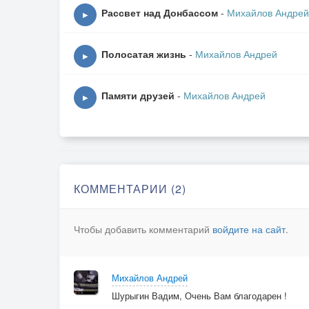
Из машин сплошной поток,
Рассвет над Донбассом
-
Михайлов Андрей
▶
Город в пробке, люди в пробке
И снежок, снежок, снежок…
Полосатая жизнь
-
Михайлов Андрей
▶
А по рельсам как по небу
В утро Ласточка летит…
Памяти друзей
-
Михайлов Андрей
▶
Город белый, люди в белом,
Как во дворах снеговики
Лишь к обеду снег ослабнет
Затеряется вдали…
КОММЕНТАРИИ (2)
Город, притомившись за день,
К вечеру зажжёт огни
Чтобы добавить комментарий
войдите на сайт
.
Разноцветные гирлянды
Вновь закроют небосвод,
Михайлов Андрей
Огоньки как бриллианты -
Шурыгин Вадим, Очень Вам благодарен !
Значит, скоро Новый год…