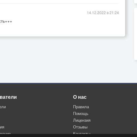
14.12.2022 в 21:24
сть+++
ватели
О нас
ели
Правила
Помощь
Лицензия
ция
Отзывы
дение
Контакты