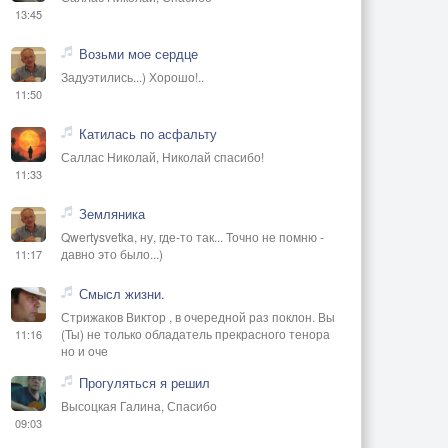
13:45
Возьми мое сердце
Задуэтились...) Хорошо!..
11:50
Катилась по асфальту
Саллас Николай, Николай спасибо!
11:33
Земляника
Qwertysvetka, ну, где-то так... Точно не помню -
давно это было...)
11:17
Смысл жизни.
Стрижаков Виктор , в очередной раз поклон. Вы
(Ты) не только обладатель прекрасного тенора
11:16
но и оче
Прогуляться я решил
Высоцкая Галина, Спасибо
09:03