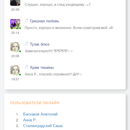
Слушал, хорошо, в след уходящему...+7
20:39
Грешная любовь
Просто, хорошо и жизненно. Всем соавторам мой +6!
20:14
Тузик блюз
Замечательно!!!!! 👋👋👋👋✨✨
20:08
Храм тишины
Анна Р., спасибо огромное!!! 🤗💛✨
19:57
ПОЛЬЗОВАТЕЛИ ОНЛАЙН
Баскаков Анатолий
Анна Р.
Сталинградский Саша