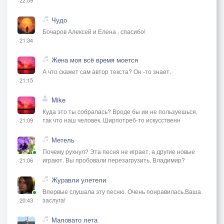
Чудо
Бочаров Алексей и Елена , спасибо!
21:34
Жена моя всё время моется
А что скажет сам автор текста? Он -то знает.
21:15
Mike
Куда это ты собралась? Вроде бы ии не пользуешься,
так что наш человек. Ширпотреб-то искусственн
21:09
Метель
Почему рухнул? Эта песня не играет, а другие новые
играют. Вы пробовали перезагрузить, Владимир?
21:06
Журавли улетели
Впервые слушала эту песню. Очень понравилась.Ваша
заслуга!
20:43
Маловато лета