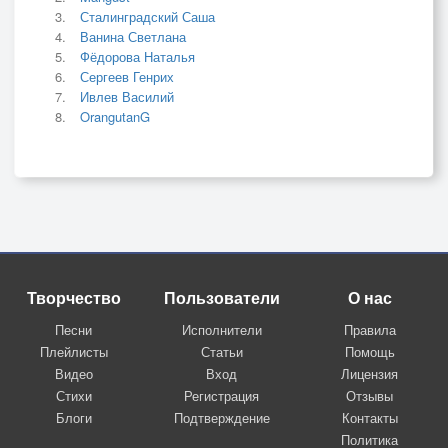
Сталинградский Саша
Ванина Светлана
Фёдорова Наталья
Сергеев Генрих
Ивлев Василий
OrangutanG
Творчество
Пользователи
О нас
Песни
Исполнители
Правила
Плейлисты
Статьи
Помощь
Видео
Вход
Лицензия
Стихи
Регистрация
Отзывы
Блоги
Подтверждение
Контакты
Политика