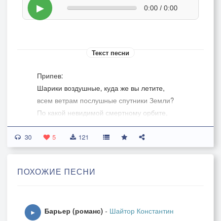
▶
0:00 / 0:00
Текст песни
Припев:
Шарики воздушные, куда же вы летите,
всем ветрам послушные спутники Земли?
По какой невидимой смертному орбите,
сколько рек небесных вы так пересекли?
30
5
121
1. Что же вы наделали, годики бездушные,
и в кого же превратили глупого меня?
ПОХОЖИЕ ПЕСНИ
Разлетелись все мои шарики воздушные,
душу мою лёгкую за собой маня.
Девочки и мальчики, тётеньки и дяденьки,
Барьер (романс)
-
Шайтор Константин
бабушки и дедушки - славные мои -
▶