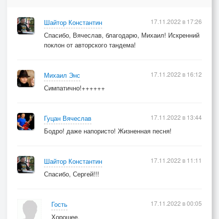
розовых и красных - мне уже не перечесть.
Сколько взглядом проводил их, весь в слезах
17.11.2022 в 17:26
Шайтор Константин
солёных.
Спасибо, Вячеслав, благодарю, Михаил! Искренний
Как мечтал за ними в облако залезть.
поклон от авторского тандема!
Припев...
17.11.2022 в 16:12
Михаил Энс
Симпатично!++++++
17.11.2022 в 13:44
Гуцан Вячеслав
Бодро! даже напористо! Жизненная песня!
17.11.2022 в 11:11
Шайтор Константин
Спасибо, Сергей!!!
17.11.2022 в 00:05
Гость
Хорошее.