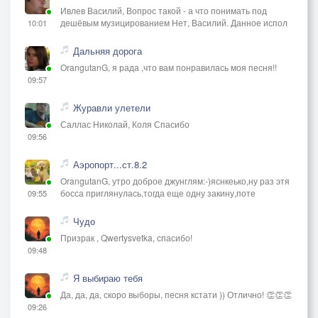
Ивлев Василий, Вопрос такой - а что понимать под
дешёвым музицированием Нет, Василий. Данное испол
10:01
Дальняя дорога
OrangutanG, я рада ,что вам понравилась моя песня!!
09:57
Журавли улетели
Саллас Николай, Коля Спасибо
09:56
Аэропорт...ст.8.2
OrangutanG, утро доброе джунглям:-)яснкеько,ну раз этя
босса приглянулась,тогда еще одну закину,поте
09:55
Чудо
Призрак , Qwertysvetka, спасибо!
09:48
Я выбираю тебя
Да, да, да, скоро выборы, песня кстати )) Отлично! 👏👏👏
09:26