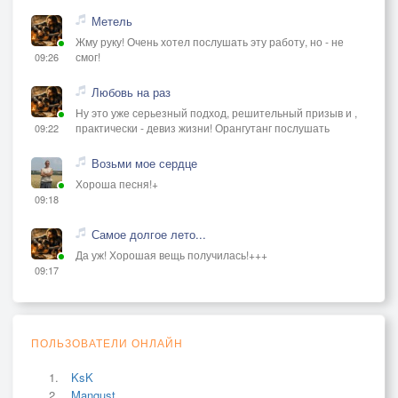
Метель
Жму руку! Очень хотел послушать эту работу, но - не
смог!
09:26
Любовь на раз
Ну это уже серьезный подход, решительный призыв и ,
практически - девиз жизни! Орангутанг послушать
09:22
Возьми мое сердце
Хороша песня!+
09:18
Самое долгое лето...
Да уж! Хорошая вещь получилась!+++
09:17
ПОЛЬЗОВАТЕЛИ ОНЛАЙН
KsK
Mangust