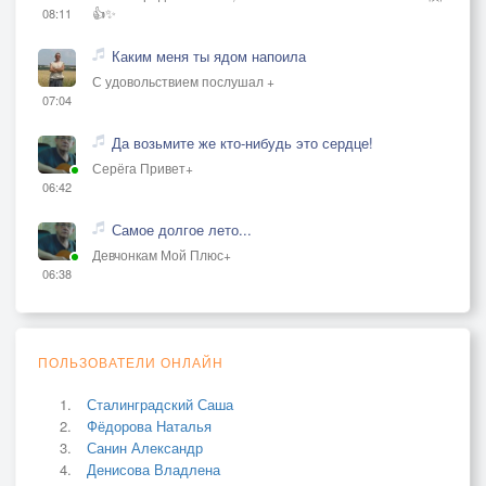
👍✨
08:11
Каким меня ты ядом напоила
С удовольствием послушал +
07:04
Да возьмите же кто-нибудь это сердце!
Серёга Привет+
06:42
Самое долгое лето...
Девчонкам Мой Плюс+
06:38
ПОЛЬЗОВАТЕЛИ ОНЛАЙН
Сталинградский Саша
Фёдорова Наталья
Санин Александр
Денисова Владлена