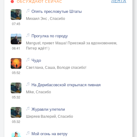
ЛЕНТА
ОБСУЖДАЮТ СЕЙЧАС
Опять пресловутые Штаты
Михаил Энс , Спасибо
07:45
Прогулка по городу
Mangust, привет Маша! Приезжай за вдохновением,
Питер ждёт! )
06:41
Чудо
Светлана, Саша, Володя спасибо!
05:52
На Дерибасовской открылася пивная
Mike, Спасибо
05:32
Журавли улетели
Ширяев Валерий, Спасибо
05:32
Мой огонь на ветру