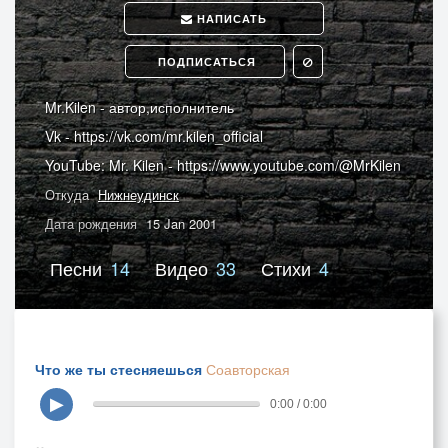
НАПИСАТЬ
ПОДПИСАТЬСЯ
Mr.Kilen - автор,исполнитель
Vk - https://vk.com/mr.kilen_official
YouTube: Mr. Kilen - https://www.youtube.com/@MrKilen
Откуда
Нижнеудинск
Дата рождения
15 Jan 2001
Песни
14
Видео
33
Стихи
4
Что же ты стесняешься
Соавторская
▶
0:00 / 0:00