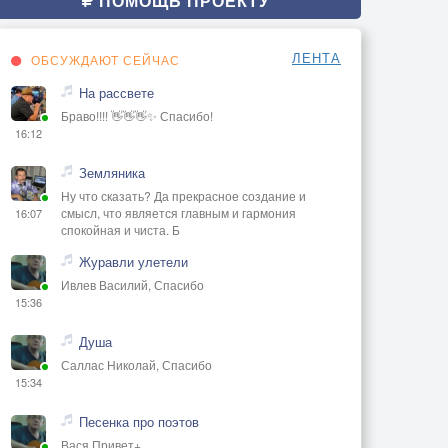
ПОМОЩЬ ПРОЕКТУ
ЛЕНТА
ОБСУЖДАЮТ СЕЙЧАС
На рассвете
Браво!!!! 👋👋👋✨ Спасибо!
16:12
Земляника
Ну что сказать? Да прекрасное создание и
смысл, что является главным и гармония
16:07
спокойная и чиста. Б
Журавли улетели
Ивлев Василий, Спасибо
15:36
Душа
Саллас Николай, Спасибо
15:34
Песенка про поэтов
Вася Привет+