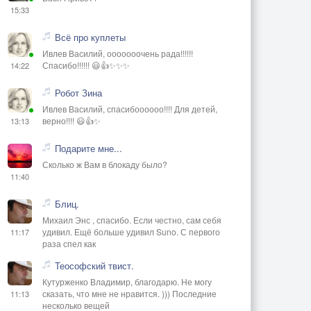
15:33
Всё про куплеты
Ивлев Василий, ооооооочень рада!!!!!!
Спасибо!!!!!! 😃👍✨✨✨
14:22
Робот Зина
Ивлев Василий, спасибоооооо!!!! Для детей,
верно!!!! 😃👍✨
13:13
Подарите мне...
Сколько ж Вам в блокаду было?
11:40
Блиц.
Михаил Энс , спасибо. Если честно, сам себя
удивил. Ещё больше удивил Suno. С первого
11:17
раза спел как
Теософский твист.
Кутурженко Владимир, благодарю. Не могу
сказать, что мне не нравится. ))) Последние
11:13
несколько вещей