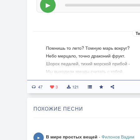
▶
Те
Помнишь то лето? Томную марь вокруг?
Небо мерцало, точно драконий фрукт.
Шорох педалей, тихий морской прибой -
Мы выходили звезды считать с тобой.
47
Радость моя, звездная пыль в очах?
3
121
В вакуумном мраке можно тобой дышать
Шум твой и ярость, жар твоего плеча -
ПОХОЖИЕ ПЕСНИ
Бешено билась в горле моя душа.
Вся моя жизнь - твой черновой чертеж.
Мне всё равно, как ты меня зовешь.
В мире простых вещей
-
Филонов Вадим
▶