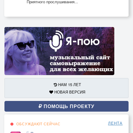
Приятного прослушивания...
Чувства...
Мне сказку расскажите
И счастье подарите,
С любовью не шутите
Чувства..
Мне силу покажите
И душу обожгите
Сердца моего
Проигрыш (речитатив)
НАМ 15 ЛЕТ
НОВАЯ ВЕРСИЯ
Припев
ПОМОЩЬ ПРОЕКТУ
Чувства...
О эти чувства,
ЛЕНТА
ОБСУЖДАЮТ СЕЙЧАС
Ах эти чувства...