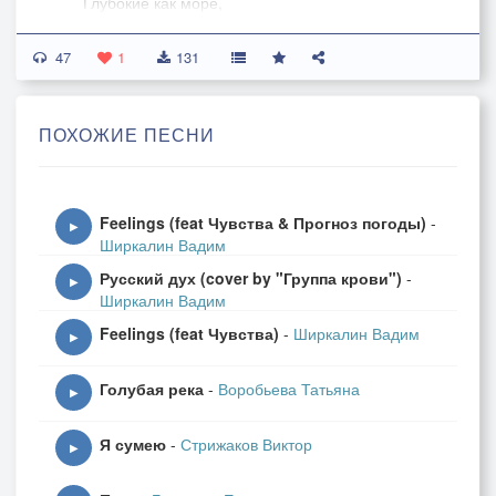
Глубокие как море,
Яркие как солнце,
47
Холодные как лёд…
1
131
Чувства…
ПОХОЖИЕ ПЕСНИ
Нежные как розы,
Горькие как слёзы,
Вестники любви!
Feelings (feat Чувства & Прогноз погоды)
-
▶
Ширкалин Вадим
Русский дух (cover by "Группа крови")
-
Припев
▶
Ширкалин Вадим
Feelings (feat Чувства)
-
Ширкалин Вадим
Чувства …
▶
Как голуби летите
Голубая река
-
Воробьева Татьяна
И ласково шепните,
▶
Любовью одарите
Я сумею
-
Стрижаков Виктор
▶
Чувства...