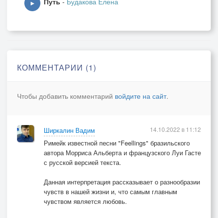
Путь
-
Будакова Елена
Пожалуйста не спите,
▶
А руку протяните
Моей судьбе
Куплет
КОММЕНТАРИИ (1)
Чувства...
Чтобы добавить комментарий
войдите на сайт
.
Любовь поторопите,
Тропинку проложите
К счастью моему.
14.10.2022 в 11:12
Ширкалин Вадим
Римейк известной песни "Feellings" бразильского
Чувства
автора Морриса Альберта и французского Луи Гасте
Добрые, простые,
с русской версией текста.
Тёплые, родные,
Данная интерпретация рассказывает о разнообразии
Верные друзья...
чувств в нашей жизни и, что самым главным
чувством является любовь.
Припев