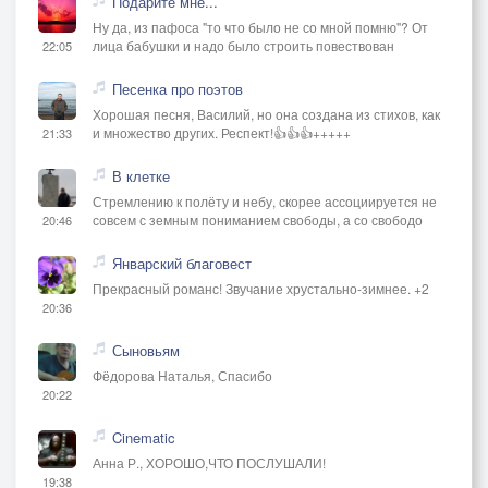
Подарите мне...
Себя вы берегите...
Ну да, из пафоса "то что было не со мной помню"? От
лица бабушки и надо было строить повествован
22:05
Чувства...
Песенка про поэтов
О эти чувства,
Хорошая песня, Василий, но она создана из стихов, как
Ах эти чувства...
и множество других. Респект!👍👍👍+++++
21:33
С любовью проживите...
В клетке
Счастливо живите...
Стремлению к полёту и небу, скорее ассоциируется не
совсем с земным пониманием свободы, а со свободо
20:46
Январский благовест
Прекрасный романс! Звучание хрустально-зимнее. +2
20:36
Сыновьям
Фёдорова Наталья, Спасибо
20:22
Cinematic
Анна Р., ХОРОШО,ЧТО ПОСЛУШАЛИ!
19:38