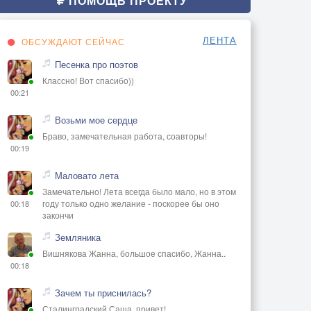
ПОМОЩЬ ПРОЕКТУ
ЛЕНТА
ОБСУЖДАЮТ СЕЙЧАС
Песенка про поэтов
Классно! Вот спасибо))
00:21
Возьми мое сердце
Браво, замечательная работа, соавторы!
00:19
Маловато лета
Замечательно! Лета всегда было мало, но в этом
году только одно желание - поскорее бы оно
00:18
закончи
Земляника
Вишнякова Жанна, большое спасибо, Жанна..
00:18
Зачем ты приснилась?
Сталинградский Саша, привет!