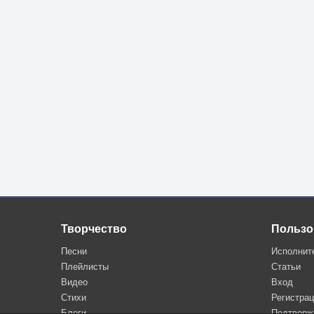
Творчество
Пользо
Песни
Исполнит
Плейлисты
Статьи
Видео
Вход
Стихи
Регистра
Блоги
Подтверж