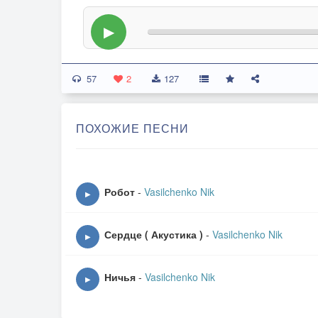
▶
57
2
127
ПОХОЖИЕ ПЕСНИ
Робот
-
Vasilchenko Nik
▶
Сердце ( Акустика )
-
Vasilchenko Nik
▶
Ничья
-
Vasilchenko Nik
▶