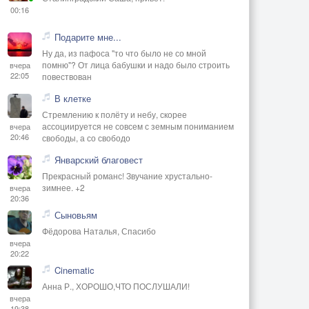
00:16
Подарите мне...
Ну да, из пафоса "то что было не со мной
помню"? От лица бабушки и надо было строить
вчера
22:05
повествован
В клетке
Стремлению к полёту и небу, скорее
ассоциируется не совсем с земным пониманием
вчера
20:46
свободы, а со свободо
Январский благовест
Прекрасный романс! Звучание хрустально-
зимнее. +2
вчера
20:36
Сыновьям
Фёдорова Наталья, Спасибо
вчера
20:22
Cinematic
Анна Р., ХОРОШО,ЧТО ПОСЛУШАЛИ!
вчера
19:38