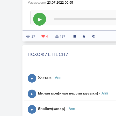
Размещено
23.07.2022 00:55
▶
27
4
137
ПОХОЖИЕ ПЕСНИ
Улетаю
-
Ann
▶
Милая моя(иная версия музыки)
-
Ann
▶
Shallow(кавер)
-
Ann
▶