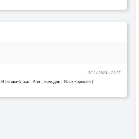
30.04.2024 в 23:07
) И не ошиблась . Аня , молодец ! Язык хороший )