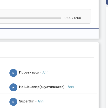
0:00 / 0:00
Проститься
-
Ann
▶
Не Шекспир(акустическая)
-
Ann
▶
SuperGirl
-
Ann
▶