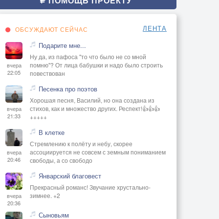
ПОМОЩЬ ПРОЕКТУ
ЛЕНТА
ОБСУЖДАЮТ СЕЙЧАС
Подарите мне...
Ну да, из пафоса "то что было не со мной
помню"? От лица бабушки и надо было строить
вчера
22:05
повествован
Песенка про поэтов
Хорошая песня, Василий, но она создана из
стихов, как и множество других. Респект!👍👍👍
вчера
21:33
+++++
В клетке
Стремлению к полёту и небу, скорее
ассоциируется не совсем с земным пониманием
вчера
20:46
свободы, а со свободо
Январский благовест
Прекрасный романс! Звучание хрустально-
зимнее. +2
вчера
20:36
Сыновьям