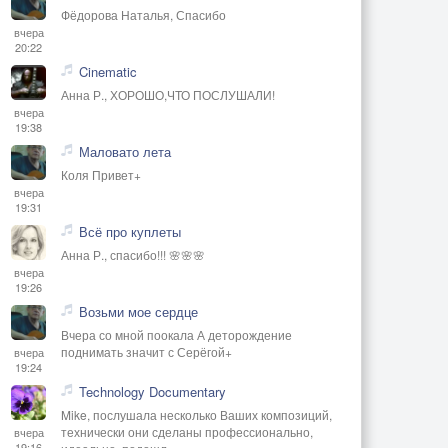
Фёдорова Наталья, Спасибо
вчера
20:22
Cinematic
Анна Р., ХОРОШО,ЧТО ПОСЛУШАЛИ!
вчера
19:38
Маловато лета
Коля Привет+
вчера
19:31
Всё про куплеты
Анна Р., спасибо!!! 🌸🌸🌸
вчера
19:26
Возьми мое сердце
Вчера со мной поокала А деторождение
поднимать значит с Серёгой+
вчера
19:24
Technology Documentary
Mike, послушала несколько Ваших композиций,
технически они сделаны профессионально,
вчера
19:16