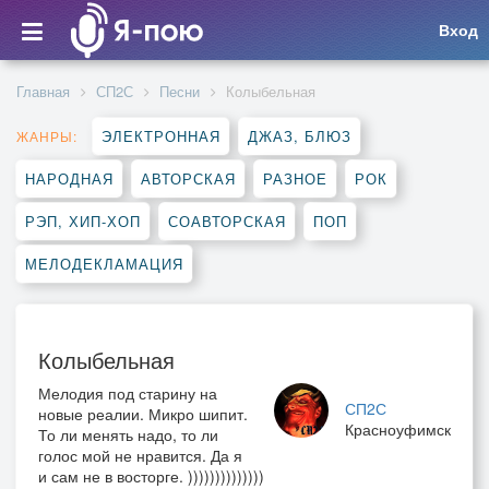
Вход
Главная
СП2С
Песни
Колыбельная
ЭЛЕКТРОННАЯ
ДЖАЗ, БЛЮЗ
ЖАНРЫ:
НАРОДНАЯ
АВТОРСКАЯ
РАЗНОЕ
РОК
РЭП, ХИП-ХОП
СОАВТОРСКАЯ
ПОП
МЕЛОДЕКЛАМАЦИЯ
Колыбельная
Мелодия под старину на
СП2С
новые реалии. Микро шипит.
Красноуфимск
То ли менять надо, то ли
голос мой не нравится. Да я
и сам не в восторге. ))))))))))))))