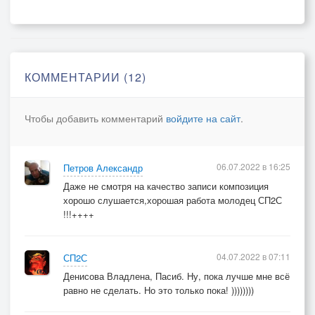
Чтоб заковать нас в кандалы.
Он не отдаст власть просто так.
Он жесток и всё утопит в крови.
Пр:
КОММЕНТАРИИ (12)
Так спи мой мальчик засыпай
Может это последняя тихая ночь.
Чтобы добавить комментарий
войдите на сайт
.
В аду нет места и не пустят в рай.
Никто не сможет нам помочь.
06.07.2022 в 16:25
Петров Александр
Даже не смотря на качество записи композиция
хорошо слушается,хорошая работа молодец СП2С
!!!++++
04.07.2022 в 07:11
СП2С
Денисова Владлена, Пасиб. Ну, пока лучше мне всё
равно не сделать. Но это только пока! ))))))))