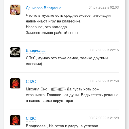
04.07.2022 в 02:03
Денисова Владлена
Что-то в музыке есть средневековое, интонации
напоминают игру на клавесине,
Наверное, это баллада.
Замечательная работа!+++++
03.07.2022 в 22:15
Владислав
СП2С, думаю это тоже самое, только другими
словами)
03.07.2022 в 21:58
СП2С
Михаил Энс , ))))))))))))) Да пусть хоть рок-
страшилка. Главное - от души. Ведь теперь реально
в нашем замке пирует враг.
03.07.2022 в 21:29
СП2С
Владислав , Не готов к удару, а успевал