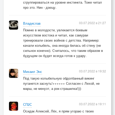
сгруппироваться на уровне инстинкта. Тоже читал
про это. Нин - дзюцу.
03.07.2022 в 21:27
Владислав
Помню в молодости, увлекается боевым
искусством востока и читал, как самураи
тренировали своих войнов с детства. Например:
качали колыбель, она иногда билась об стену (не
сильнон конечно). Считалось, что таким образом в
будущем он будет всегда готов к удару.
03.07.2022 в 19:32
Михаил Энс
Под такую колыбельную обдолбанный викинг
пуганется заснуть!++++++ Согласен с Лехой, не
марш, не менуэт, а рок-страшилка!)))
03.07.2022 в 19:11
СП2С
Осидак Алексей, Лёх, я прям угораю с твоих