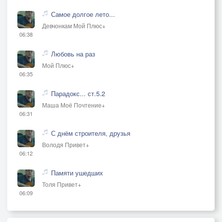
Самое долгое лето...
Девчонкам Мой Плюс+
06:38
Любовь на раз
Мой Плюс+
06:35
Парадокс... ст.5.2
Маша Моё Почтение+
06:31
С днём строителя, друзья
Володя Привет+
06:12
Памяти ушедших
Толя Привет+
06:09