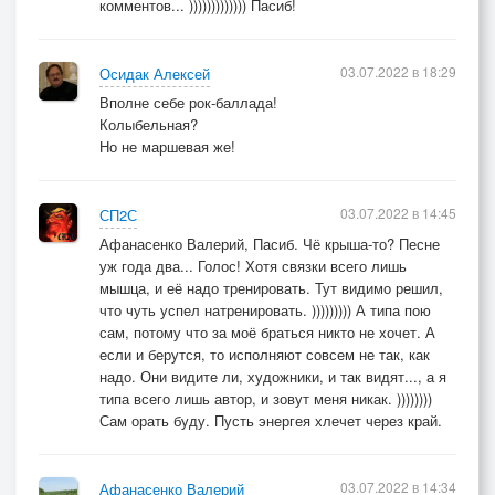
комментов... ))))))))))))) Пасиб!
03.07.2022 в 18:29
Осидак Алексей
Вполне себе рок-баллада!
Колыбельная?
Но не маршевая же!
03.07.2022 в 14:45
СП2С
Афанасенко Валерий, Пасиб. Чё крыша-то? Песне
уж года два... Голос! Хотя связки всего лишь
мышца, и её надо тренировать. Тут видимо решил,
что чуть успел натренировать. ))))))))) А типа пою
сам, потому что за моё браться никто не хочет. А
если и берутся, то исполняют совсем не так, как
надо. Они видите ли, художники, и так видят..., а я
типа всего лишь автор, и зовут меня никак. ))))))))
Сам орать буду. Пусть энергея хлечет через край.
03.07.2022 в 14:34
Афанасенко Валерий