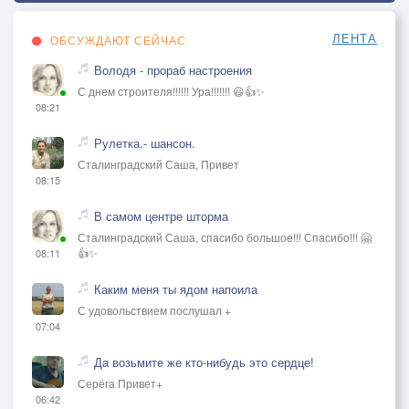
ЛЕНТА
ОБСУЖДАЮТ СЕЙЧАС
Володя - прораб настроения
С днем строителя!!!!!! Ура!!!!!!! 😃👍✨
08:21
Рулетка.- шансон.
Сталинградский Саша, Привет
08:15
В самом центре шторма
Сталинградский Саша, спасибо большое!!! Спасибо!!! 🤗
👍✨
08:11
Каким меня ты ядом напоила
С удовольствием послушал +
07:04
Да возьмите же кто-нибудь это сердце!
Серёга Привет+
06:42