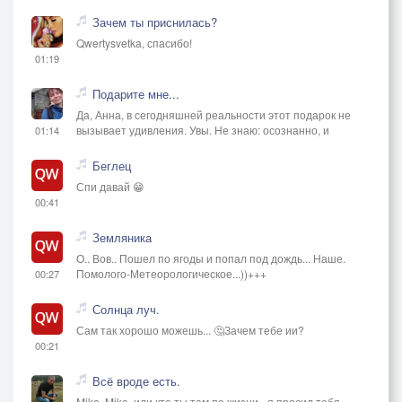
Зачем ты приснилась?
Qwertysvetka, спасибо!
01:19
Подарите мне...
Да, Анна, в сегодняшней реальности этот подарок не
вызывает удивления. Увы. Не знаю: осознанно, и
01:14
Беглец
Спи давай 😁
00:41
Земляника
О.. Вов.. Пошел по ягоды и попал под дождь... Наше.
Помолого-Метеорологическое...))+++
00:27
Солнца луч.
Сам так хорошо можешь... 🤔Зачем тебе ии?
00:21
Всё вроде есть.
Mike. Mike, или кто ты там по жизни - я просил тебя