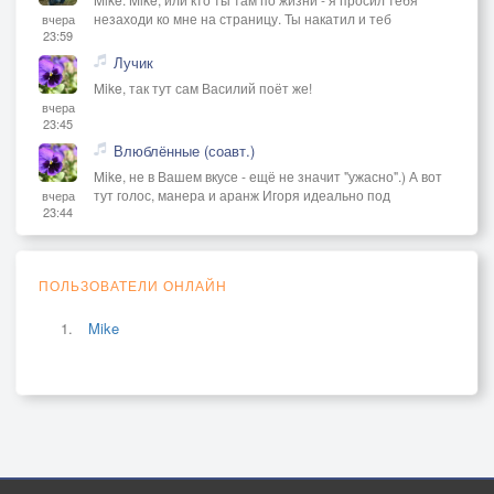
незаходи ко мне на страницу. Ты накатил и теб
вчера
23:59
Лучик
Mike, так тут сам Василий поёт же!
вчера
23:45
Влюблённые (соавт.)
Mike, не в Вашем вкусе - ещё не значит "ужасно".) А вот
тут голос, манера и аранж Игоря идеально под
вчера
23:44
ПОЛЬЗОВАТЕЛИ ОНЛАЙН
Mike