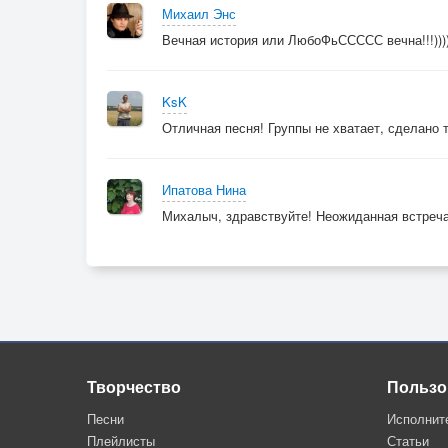
Михаил Энс
Вечная история или ЛюбоФьССССС вечна!!!))
KsK
Отличная песня! Группы не хватает, сделано т
Ипатова Нина
Михалыч, здравствуйте! Неожиданная встреча
Творчество
Пользо
Песни
Исполнит
Плейлисты
Статьи