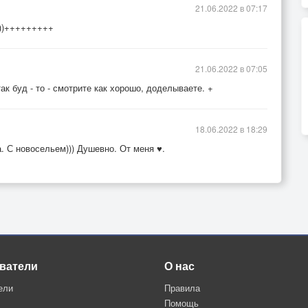
21.06.2022 в 07:17
)))+++++++++
21.06.2022 в 07:05
ак буд - то - смотрите как хорошо, доделываете. +
18.06.2022 в 18:29
. С новосельем))) Душевно. От меня ♥.
ватели
О нас
ели
Правила
Помощь