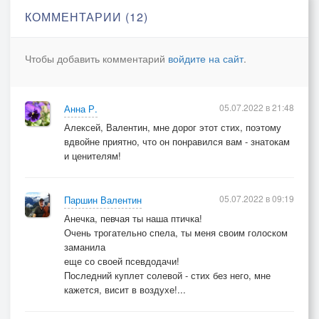
чтоб рассказать о нас с тобой,
КОММЕНТАРИИ (12)
то замени все их сперва
одним единственным – «любовь».
Чтобы добавить комментарий
войдите на сайт
.
05.07.2022 в 21:48
Анна Р.
Алексей, Валентин, мне дорог этот стих, поэтому
вдвойне приятно, что он понравился вам - знатокам
и ценителям!
05.07.2022 в 09:19
Паршин Валентин
Анечка, певчая ты наша птичка!
Очень трогательно спела, ты меня своим голоском
заманила
еще со своей псевдодачи!
Последний куплет солевой - стих без него, мне
кажется, висит в воздухе!...