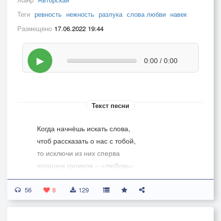
Теги
ревность
нежность
разлука
слова любви
навек
Размещено
17.06.2022 19:44
▶
0:00 / 0:00
Текст песни
Когда начнёшь искать слова,
чтоб рассказать о нас с тобой,
то исключи из них сперва
излишне громкое – «любовь».
56
Потом «разлуку» исключи,
8
129
не могут наши души – врозь,
пробьются нежности лучи