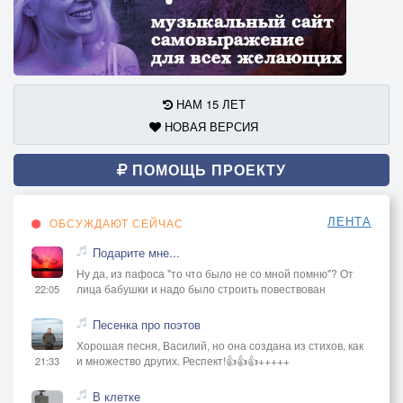
НАМ 15 ЛЕТ
НОВАЯ ВЕРСИЯ
ПОМОЩЬ ПРОЕКТУ
ЛЕНТА
ОБСУЖДАЮТ СЕЙЧАС
Подарите мне...
Ну да, из пафоса "то что было не со мной помню"? От
лица бабушки и надо было строить повествован
22:05
Песенка про поэтов
Хорошая песня, Василий, но она создана из стихов, как
и множество других. Респект!👍👍👍+++++
21:33
В клетке