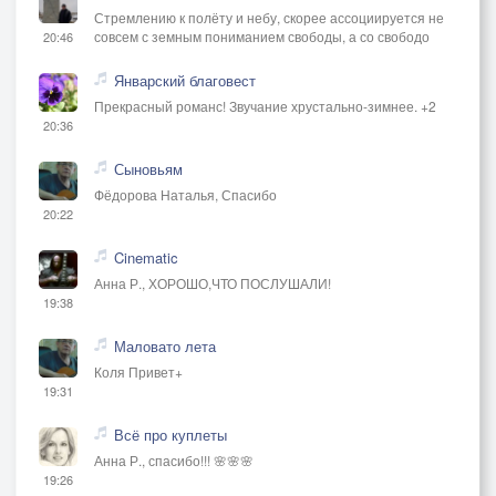
Стремлению к полёту и небу, скорее ассоциируется не
совсем с земным пониманием свободы, а со свободо
20:46
Январский благовест
Прекрасный романс! Звучание хрустально-зимнее. +2
20:36
Сыновьям
Фёдорова Наталья, Спасибо
20:22
Cinematic
Анна Р., ХОРОШО,ЧТО ПОСЛУШАЛИ!
19:38
Маловато лета
Коля Привет+
19:31
Всё про куплеты
Анна Р., спасибо!!! 🌸🌸🌸
19:26