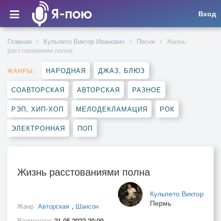
Вход
Главная
Кульпето Виктор Иванович
Песни
Жизнь
расстованиями полна
НАРОДНАЯ
ДЖАЗ, БЛЮЗ
ЖАНРЫ:
СОАВТОРСКАЯ
АВТОРСКАЯ
РАЗНОЕ
РЭП, ХИП-ХОП
МЕЛОДЕКЛАМАЦИЯ
РОК
ЭЛЕКТРОННАЯ
ПОП
Жизнь расстованиями полна
Кульпето Виктор
Пермь
Жанр
Авторская
,
Шансон
Размещено
21.05.2022 20:09