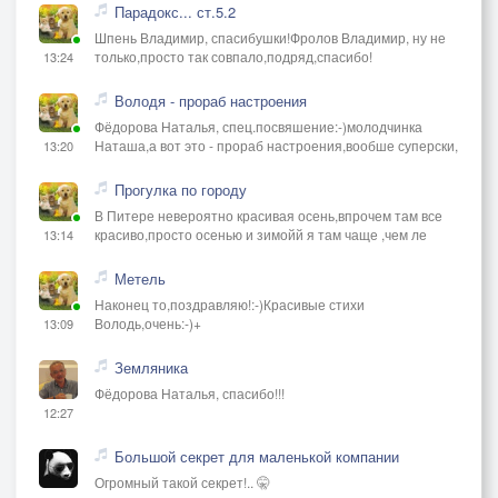
Парадокс... ст.5.2
Шпень Владимир, спасибушки!Фролов Владимир, ну не
только,просто так совпало,подряд,спасибо!
13:24
Володя - прораб настроения
Фёдорова Наталья, спец.посвяшение:-)молодчинка
Наташа,а вот это - прораб настроения,вообше суперски,
13:20
Прогулка по городу
В Питере невероятно красивая осень,впрочем там все
красиво,просто осенью и зимойй я там чаще ,чем ле
13:14
Метель
Наконец то,поздравляю!:-)Красивые стихи
Володь,очень:-)+
13:09
Земляника
Фёдорова Наталья, спасибо!!!
12:27
Большой секрет для маленькой компании
Огромный такой секрет!.. 🤫