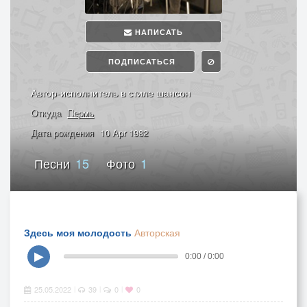
НАПИСАТЬ
ПОДПИСАТЬСЯ
Автор-исполнитель в стиле шансон
Откуда
Пермь
Дата рождения
10 Apr 1982
Песни
15
Фото
1
Здесь моя молодость
Авторская
▶
0:00 / 0:00
25.05.2022
39
0
0
|
|
|