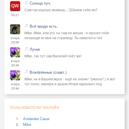
Солнца луч.
Сам так хорошо можешь... 🤔Зачем тебе ии?
00:21
Всё вроде есть.
Mike. Mike, или кто ты там по жизни - я просил тебя
незаходи ко мне на страницу. Ты накатил и теб
вчера
23:59
Лучик
Mike, так тут сам Василий поёт же!
вчера
23:45
Влюблённые (соавт.)
Mike, не в Вашем вкусе - ещё не значит "ужасно".) А вот
тут голос, манера и аранж Игоря идеально под
вчера
23:44
ПОЛЬЗОВАТЕЛИ ОНЛАЙН
Алимова Саша
Mike