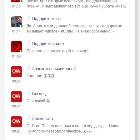
Все авторы которые используют ИИ для создания
музыки , и выставляют это тут. Вас нужно убрать как НЕ
01:18
Подарите мне...
Да, Анна, в сегодняшней реальности этот подарок не
вызывает удивления. Увы. Не знаю: осознанно, и
01:14
Подари мне свет
Призрак , не подкатывай к певице))
01:06
Зачем ты приснилась?
Команде-👏👏👏
00:57
Беглец
Спи давай 😁
00:41
Земляника
О.. Вов.. Пошел по ягоды и попал под дождь... Наше.
Помолого-Метеорологическое...))+++
00:27