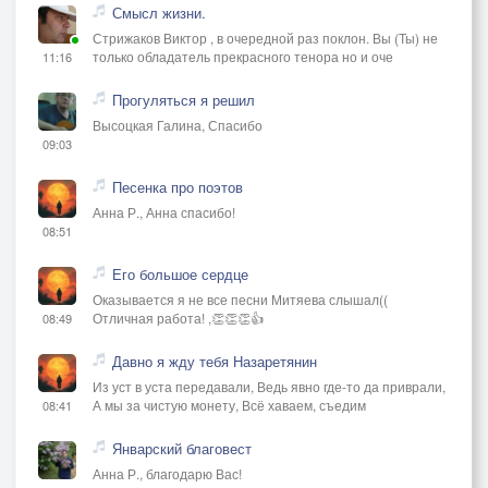
Смысл жизни.
Стрижаков Виктор , в очередной раз поклон. Вы (Ты) не
только обладатель прекрасного тенора но и оче
11:16
Прогуляться я решил
Высоцкая Галина, Спасибо
09:03
Песенка про поэтов
Анна Р., Анна спасибо!
08:51
Его большое сердце
Оказывается я не все песни Митяева слышал((
Отличная работа! ,👏👏👏👍
08:49
Давно я жду тебя Назаретянин
Из уст в уста передавали, Ведь явно где-то да приврали,
А мы за чистую монету, Всё хаваем, съедим
08:41
Январский благовест
Анна Р., благодарю Вас!