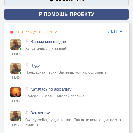
ПОМОЩЬ ПРОЕКТУ
ЛЕНТА
ОБСУЖДАЮТ СЕЙЧАС
Возьми мое сердце
Задуэтились...) Хорошо!..
11:50
Чудо
Прекрасная песня! Василий, мои аплодисменты!..+++
11:46
Катилась по асфальту
Саллас Николай, Николай спасибо!
11:33
Земляника
Qwertysvetka, ну, где-то так... Точно не помню - давно это
было...)
11:17