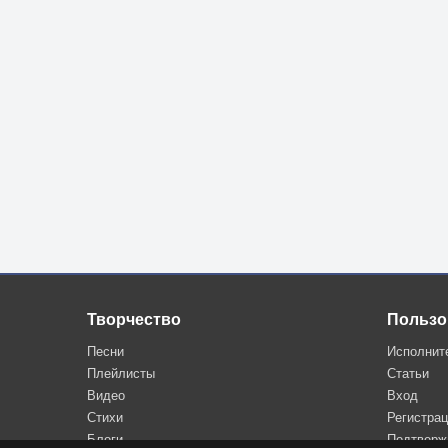
Творчество
Пользо
Песни
Исполнит
Плейлисты
Статьи
Видео
Вход
Стихи
Регистра
Блоги
Подтверж