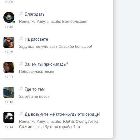
18:06
Благодать
Romanko Yuriy, спасибо Вам большое!
17:40
На рассвете
Задумка получилась+ Спасибо большое!
17:39
Зачем ты приснилась?
Понравилась песня!
17:21
Где то там
Загрузи по новой
17:16
Да возьмите же кто-нибудь это сердце!
Romanko Yuriy, спасибо, Юр! 🙏 Qwertysvetka,
Светик, шо за бунт на корабле? :))
17:14