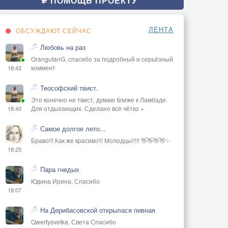
ПОМОЩЬ ПРОЕКТУ
ЛЕНТА
ОБСУЖДАЮТ СЕЙЧАС
Любовь на раз
OrangutanG, спасибо за подробный и серьёзный
коммент
18:42
Теософский твист.
Это конечно не твист, думаю ближе к Ламбаде.
Для отдыхающих. Сделано всё чётко +
18:40
Самое долгое лето...
Браво!!! Как же красиво!!! Молодцы!!!!! 👋👋👋👋✨
18:25
Пара гнедых
Юдина Ирина, Спасибо
18:07
На Дерибасовской открылася пивная
Qwertysvetka, Света Спасибо