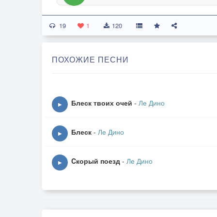
19
1
120
ПОХОЖИЕ ПЕСНИ
Блеск твоих очей
-
Ле Дино
▶
Блеск
-
Ле Дино
▶
Cкорый поезд
-
Ле Дино
▶