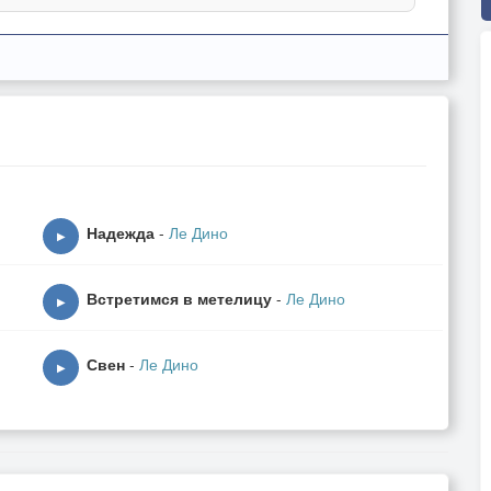
Надежда
-
Ле Дино
▶
Встретимся в метелицу
-
Ле Дино
▶
Свен
-
Ле Дино
▶