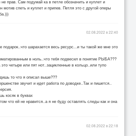
 не прав. Сам подумай ка в петле обозначить и куплет и
н мотив спеть и куплет и припев. Петля это с другой оперы
а.)))
02.08.2022 в 22:40
 подарок..что шарахается весь ресурс...и ты такой же мне это
орматированным в ноль..что тебя подвесил в понятие РЫБА???
 это четыре или пят нот..зацикленные в кольцо..или тупо
дишь то что я описал выше???
ершенстве звучит и идет работа по доводке..Так и пишется..
версия.
шь косяк в буквах
том что ей не нравится..а я не буду оставлять следы как и она
02.08.2022 в 22:18