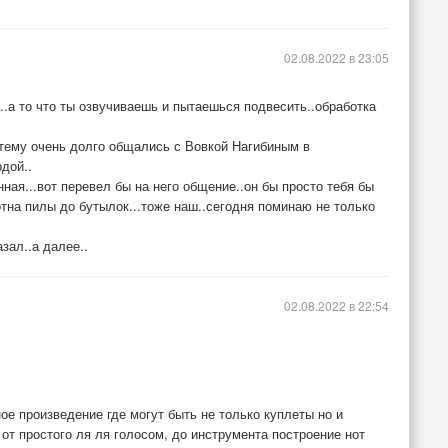
02.08.2022 в 23:05
..а то что ты озвучиваешь и пытаешься подвесить..обработка
 тему очень долго общались с Вовкой Нагибиным в
дой..
ная...вот перевел бы на него общение..он бы просто тебя бы
отна пилы до бутылок...тоже наш..сегодня поминаю не только
зал..а далее..
02.08.2022 в 22:54
ое произведение где могут быть не только куплеты но и
 от простого ля ля голосом, до инструмента построение нот