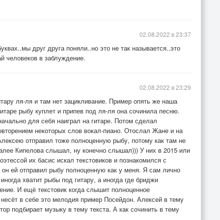
02.08.2022 в 23:37
уквах..мы друг друга поняли..но это не так называется..это
ай человеков в заблуждение.
02.08.2022 в 23:29
тару ля-ля и там нет зацикливание. Пример опять же наша
итаре рыбу куплет и припев под ля-ля она сочинила песню.
начально для себя наиграл на гитаре. Потом сделал
овторением некоторых слов вокал-пиано. Отослал Жане и на
Алексею отправил тоже полноценную рыбу, потому как там не
Далее Кипелова слышал, ну конечно слышал))) У них в 2015 или
поэтессой их басис искал текстовиков и познакомился с
 он ей отправил рыбу полноценную как у меня. Я сам лично
м иногда хватит рыбы под гитару, а иногда где бриджи
ение. И ещё текстовик когда слышит полноценное
 несёт в себе это мелодия пример Посейдон. Алексей в тему
тор подбирает музыку в тему текста. А как сочинить в тему