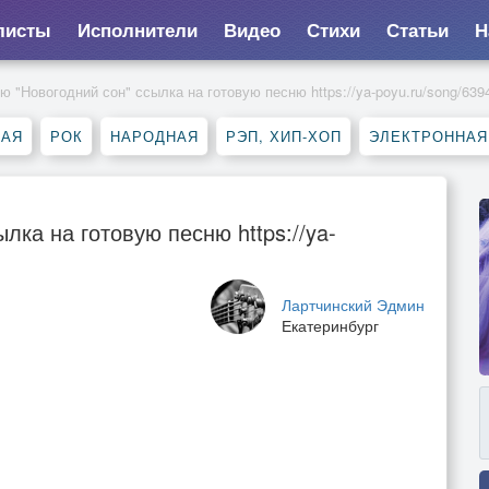
листы
Исполнители
Видео
Стихи
Статьи
Н
ю "Новогодний сон" ссылка на готовую песню https://ya-poyu.ru/song/639
КАЯ
РОК
НАРОДНАЯ
РЭП, ХИП-ХОП
ЭЛЕКТРОННАЯ
лка на готовую песню https://ya-
Лартчинский Эдмин
Екатеринбург