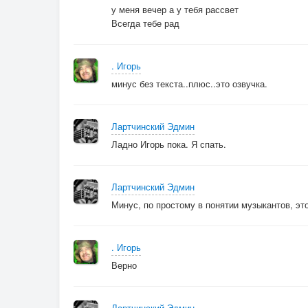
Не убегай.
у меня вечер а у тебя рассвет
Всегда тебе рад
2. Снежные хлопья ловила
Новогодней ночи.
. Игорь
Часы пробили двенадцать,
минус без текста..плюс..это озвучка.
Ждала тебя очень.
Там в темноте за окном
Лартчинский Эдмин
Незнакомый.
Ладно Игорь пока. Я спать.
Ждал кого-то бродяга
На дороге.
Лартчинский Эдмин
Минус, по простому в понятии музыкантов, это
. Игорь
Верно
Лартчинский Эдмин