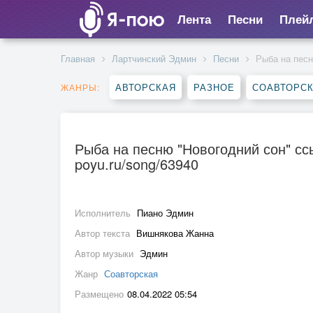
Лента
Песни
Плей
Главная
Лартчинский Эдмин
Песни
Рыба на песн
АВТОРСКАЯ
РАЗНОЕ
СОАВТОРС
ЖАНРЫ:
Рыба на песню "Новогодний сон" ссы
poyu.ru/song/63940
Исполнитель
Пиано Эдмин
Автор текста
Вишнякова Жанна
Автор музыки
Эдмин
Жанр
Соавторская
Размещено
08.04.2022 05:54