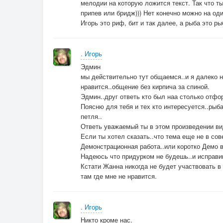
мелодии на которую ложится текст. Так что ты
припев или бридж))) Нет конечно можно на оди
Игорь это риф, бит и так далее, а рыба это рыб
. Игорь
Эдмин
мы действительно тут общаемся..и я далеко не
нравится..общение без кирпича за спиной.
Эдмин..друг ответь кто был наа столько отф
Поясню для тебя и тех кто интересуется..рыба
петля..
Ответь уважаемый ты в этом произведении ви
Если ты хотел сказать..что тема еще не в сов
Демонстрационная работа..или коротко Демо 
Надеюсь что придурком не будешь..и исправи
Кстати Жанна никогда не будет участвовать в 
там где мне не нравится.
. Игорь
Никто кроме нас.