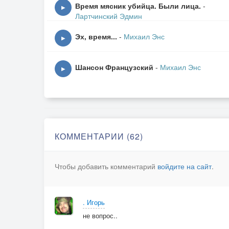
Спасительным пленом.
Время мясник убийца. Были лица.
-
▶
В лёгком тумане развеял
Лартчинский Эдмин
Осколки обид.
Эх, время...
-
Михаил Энс
▶
Струйкою тонкой бежит
Кровь по венам.
Шансон Французский
-
Михаил Энс
▶
Укрывая блаженством
Ночь не спит.
ПРИПЕВ.
КОММЕНТАРИИ (62)
Там нет преград и засовов,
Можно молчать ни о чём.
Чтобы добавить комментарий
войдите на сайт
.
И без падения взлёты,
Ты летай.
Можно сказать, что захочешь,
. Игорь
Не оставляй на пОтом.
не вопрос..
Ты докажи всё, что сможешь.