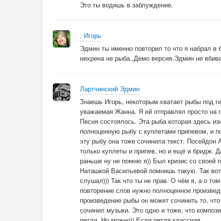
Это ты водишь в заблуждение.
. Игорь
Эдмин ты именно повторил то что я набрал в б
нихрена не рыба..Демо версия.Эдмин не вбив
Лартчинский Эдмин
Знаешь Игорь, некоторым хватает рыбы под ги
уважаемая Жанна. Я ей отправлял просто на г
Песня состоялось. Эта рыба которая здесь из
полноценную рыбу с куплетами припевом, и п
эту рыбу она тоже сочинила текст. Посейдон 
только куплеты и припев, но и ещё и бридж. 
раньше ну не помню я)) Был кризис со своей 
Наташкой Васильевой помнишь такую. Так вот
слушал))) Так что ты не прав. О чём я, а о то
повторение слов нужно полноценное произвед
произведение рыбы он может сочинить то, что
сочинил музыки. Это одно и тоже, что компози
петли. Но можно)) Если петля классная