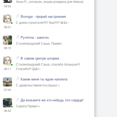
Анна Р., согласен, кошка рождена для блюза)
09:24
Володя - прораб настроения
С днем строителя!!!!!! Ура!!!!!!! 😃👍✨
08:21
Рулетка.- шансон.
Сталинградский Саша, Привет
08:15
В самом центре шторма
Сталинградский Саша, спасибо большое!!!
Спасибо!!! 🤗👍✨
08:11
Каким меня ты ядом напоила
С удовольствием послушал +
07:04
Да возьмите же кто-нибудь это сердце!
Серёга Привет+
06:42