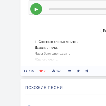
▶
Те
1. Снежные хлопья ловлю и
Дыхание ночи.
Часы бьют двенадцать
Жду его очень.
175
Там в темноте за окном
7
145
Незнакомый.
Ждёт кого-то бродяга
ПОХОЖИЕ ПЕСНИ
На дороге.
Сон опустился на землю