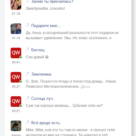
Зачем ты приснилась?
Qwertysvetka, спасибо!
01:19
Подарите мне...
Да, Анна, в сегодняшней реальности этот подарок не
вызывает удивления. Увы. Не знаю: осознанно, и
01:14
Беглец
Спи давай 😁
00:41
Земляника
О.. Вов.. Пошел по ягоды и попал под дождь... Наше.
Помолого-Метеорологическое...))+++
00:27
Солнца луч.
Сам так хорошо можешь... 🤔Зачем тебе ии?
00:21
Всё вроде есть.
Mike. Mike, или кто ты там по жизни - я просил тебя
незаходи ко мне на страницу. Ты накатил и теб
вчера