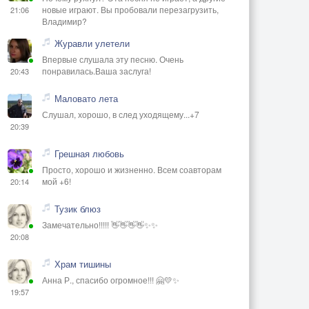
новые играют. Вы пробовали перезагрузить,
21:06
Владимир?
Журавли улетели
Впервые слушала эту песню. Очень
понравилась.Ваша заслуга!
20:43
Маловато лета
Слушал, хорошо, в след уходящему...+7
20:39
Грешная любовь
Просто, хорошо и жизненно. Всем соавторам
мой +6!
20:14
Тузик блюз
Замечательно!!!!! 👋👋👋👋✨✨
20:08
Храм тишины
Анна Р., спасибо огромное!!! 🤗💛✨
19:57