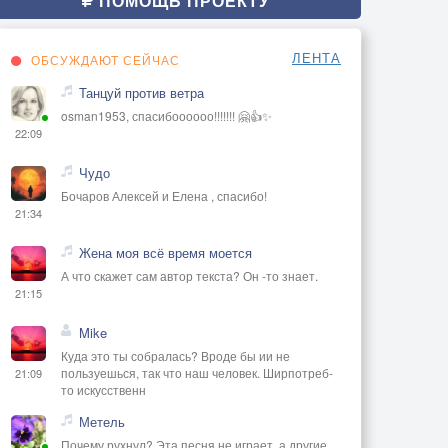
ПОМОЩЬ ПРОЕКТУ
ЛЕНТА
ОБСУЖДАЮТ СЕЙЧАС
Танцуй против ветра
osman1953, спасибоооооо!!!!!!! 🤗👍✨
22:09
Чудо
Бочаров Алексей и Елена , спасибо!
21:34
Жена моя всё время моется
А что скажет сам автор текста? Он -то знает.
21:15
Mike
Куда это ты собралась? Вроде бы ии не
пользуешься, так что наш человек. Ширпотреб-
21:09
то искусственн
Метель
Почему рухнул? Эта песня не играет, а другие