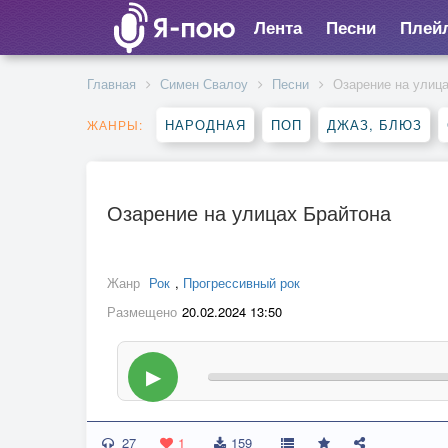
Лента
Песни
Плей
Главная
Симен Свалоу
Песни
Озарение на улиц
НАРОДНАЯ
ПОП
ДЖАЗ, БЛЮЗ
ЖАНРЫ:
Озарение на улицах Брайтона
Жанр
Рок
,
Прогрессивный рок
Размещено
20.02.2024 13:50
▶
27
1
159