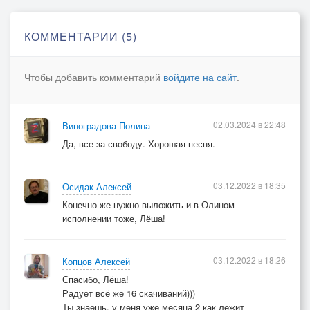
каждый нерв как пружиной сжат
собрав звёзд ледяных цветы
КОММЕНТАРИИ (5)
над землёй наши тени кружат
словно (будто).дикие..сизари
Чтобы добавить комментарий
войдите на сайт
.
пр.
сизари сизари сизари…
птицы дикие гордые
02.03.2024 в 22:48
Виноградова Полина
в небо вы навсегда влюблены
Да, все за свободу. Хорошая песня.
и как ветер свободные...
сизари..сизари..сизари..сизари...(эта строчка, если
нужно)
03.12.2022 в 18:35
Осидак Алексей
бридж (если нужно...)
Конечно же нужно выложить и в Олином
исполнении тоже, Лёша!
отражалось небо в зеркалах речных
солнце золотилось в водах голубых
капли звоном ласковым своим
03.12.2022 в 18:26
Копцов Алексей
подпевали сизарям седым
Спасибо, Лёша!
Радует всё же 16 скачиваний)))
Ты знаешь, у меня уже месяца 2 как лежит