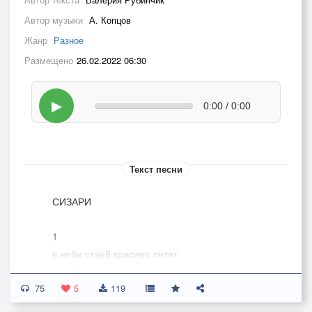
Автор музыки
А. Копцов
Жанр
Разное
Размещено
26.02.2022 06:30
▶
0:00 / 0:00
Текст песни
СИЗАРИ
1
в небе стаей красиво летят
рассекают простор сизари
75
жить в неволе они не хотят
5
119
эти сизые дикари