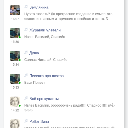
Земляника
Ну что сказать? Да прекрасное создание и смысл, что
является главным и гармония спокойная и чиста. Б
16:07
Журавли улетели
Ивлев Василий, Спасибо
15:36
Душа
Саллас Николай, Спасибо
15:34
Песенка про поэтов
Вася Привет+
15:33
Всё про куплеты
Ивлев Василий, ооооооочень рада!!!!!! Спасибо!!!!!! 😃👍
✨✨✨
14:22
Робот Зина
Ивлев Василий, спасибоооооо!!!! Для детей, верно!!!! 😃