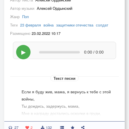
Автор музыки
Алексей Ордынский
Жанр
Поп
Теги
23 февраля
война
защитники отечества
солдат
Размещено
23.02.2022 10:17
▶
0:00 / 0:00
Текст песни
Если я буду жив, мама, я вернусь к тебе с этой
войны,
Ты дождись, задержусь, мама,
Мне в награду достались осколки в груди,
Но об этом тебе не скажу, мама,
27
Рано утром, вдоль поля неубранной ржи,
2
132