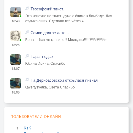
Теософский твист.
Это конечно не твист, думаю ближе к Ламбаде. Для
отдыхающих. Сделано всё чётко +
18:40
Самое долгое лето...
Браво!!! Как же красиво!!! Молодцы!!!!! 👋👋👋👋✨
18:25
Пара гнедых
Юдина Ирина, Спасибо
18:07
На Дерибасовской открылася пивная
Qwertysvetka, Света Спасибо
18:06
ПОЛЬЗОВАТЕЛИ ОНЛАЙН
KsK