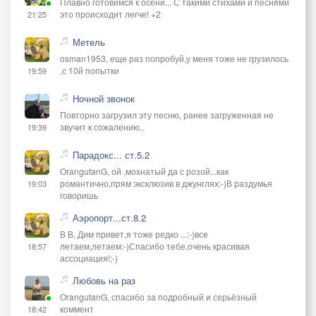
Плавно готовимся к осени... С такими стихами и песнями
это происходит легче! +2
21:25
Метель
osman1953, еще раз попробуй,у меня тоже не грузилось
,с 10й попытки
19:59
Ночной звонок
Повторно загрузил эту песню, ранее загруженная не
звучит к сожалению..
19:39
Парадокс... ст.5.2
OrangutanG, ой ,мохнатый да с розой...как
романтично,прям эксклюзив в джунглях:-)В раздумья
19:03
говоришь
Аэропорт...ст.8.2
В В, Дим привет,я тоже редко ...:-)все
летаем,летаем:-)Спасибо тебе,очень красивая
18:57
ассоциация!;-)
Любовь на раз
OrangutanG, спасибо за подробный и серьёзный
коммент
18:42