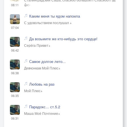
👍✨
08:11
Каким меня ты ядом напоила
С удовольствием послушал +
07:04
Да возьмите же кто-нибудь это сердце!
Серёга Привет+
06:42
Самое долгое лето...
Девчонкам Мой Плюс+
06:38
Любовь на раз
Мой Плюс+
06:35
Парадокс... ст.5.2
Маша Моё Почтение+
06:31