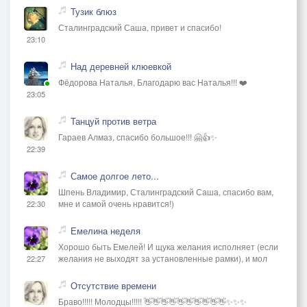
Тузик блюз
Сталинградский Саша, привет и спасибо!
23:10
Над деревней клюевкой
Фёдорова Наталья, Благодарю вас Наталья!!! ❤️
23:05
Танцуй против ветра
Гараев Алмаз, спасибо большое!!! 🤗👍✨
22:39
Самое долгое лето...
Шпень Владимир, Сталинградский Саша, спасибо вам,
мне и самой очень нравится!)
22:30
Емелина неделя
Хорошо быть Емелей! И щука желания исполняет (если
желания не выходят за установленные рамки), и мол
22:27
Отсутствие времени
Браво!!!!! Молодцы!!!!! 👋👋👋👋👋👋👋👋👋👋✨✨✨