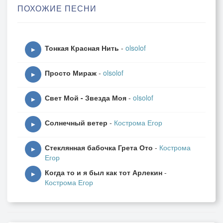
ПОХОЖИЕ ПЕСНИ
II. Мы с тобой давноу уже
Не в детском саду. Но!
Тонкая Красная Нить
-
olsolof
У тебя всё также
▶
Кулачки за спиной
Просто Мираж
-
olsolof
Я опять не угадал
▶
Своё счастье прозевал
Свет Мой - Звезда Моя
-
olsolof
А ты в дамки прошла
▶
И ушла
Солнечный ветер
-
Кострома Егор
▶
Стеклянная бабочка Грета Ото
-
Кострома
▶
Егор
Когда то и я был как тот Арлекин
-
▶
Кострома Егор