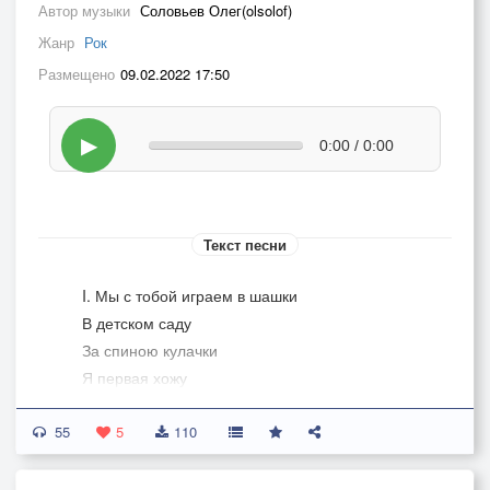
Автор музыки
Соловьев Олег(olsolof)
Жанр
Рок
Размещено
09.02.2022 17:50
▶
0:00 / 0:00
Текст песни
I. Мы с тобой играем в шашки
В детском саду
За спиною кулачки
Я первая хожу
Белые - смелые
55
Чёрные - проворные
5
110
Назад не ходим
Зафук не берём