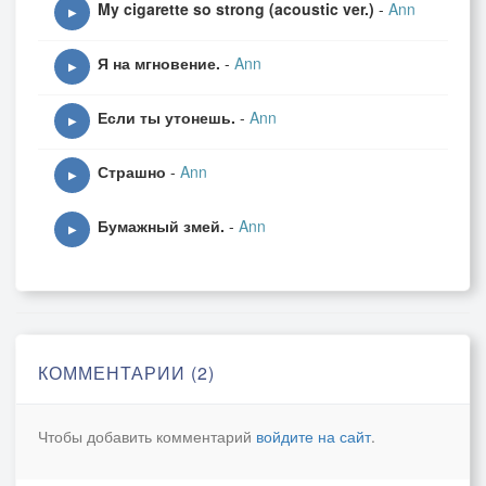
My cigarette so strong (acoustic ver.)
-
Ann
▶
Я на мгновение.
-
Ann
▶
Если ты утонешь.
-
Ann
▶
Страшно
-
Ann
▶
Бумажный змей.
-
Ann
▶
КОММЕНТАРИИ (2)
Чтобы добавить комментарий
войдите на сайт
.