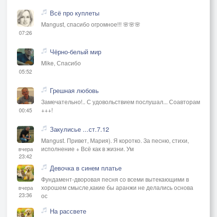
Всё про куплеты
Mangust, спасибо огромное!!! 🌸🌸🌸
07:26
Чёрно-белый мир
Mike, Спасибо
05:52
Грешная любовь
Замечательно!.. С удовольствием послушал... Соавторам
+++!
00:45
Закулисье ...ст.7.12
Mangust. Привет, Мария). Я коротко. За песню, стихи,
исполнение + Всё как в жизни. Ум
вчера
23:42
Девочка в синем платье
Фундамент-дворовая песня со всеми вытекающими в
хорошем смысле,какие бы аранжи не делались основа
вчера
23:36
ос
На рассвете